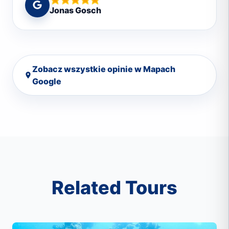
welcoming, and knowledgeable — they truly
Jonas Gosch
made the whole experience unforgettable. I
completed my Open Water Diver certification
in just three days, and it was a perfect mix of
learning and fun. After that, I enjoyed several
Zobacz wszystkie opinie w Mapach
fun dives that were simply breathtaking.The
Google
reefs in Marsa Alam are stunning, with an
incredible variety of marine life. Every dive
felt like a new adventure. This was without a
doubt one of the highlights of my trip to
Egypt.Thank you, Deep South Divers, for an
unforgettable diving experience! I can’t wait
to come back.
Related Tours