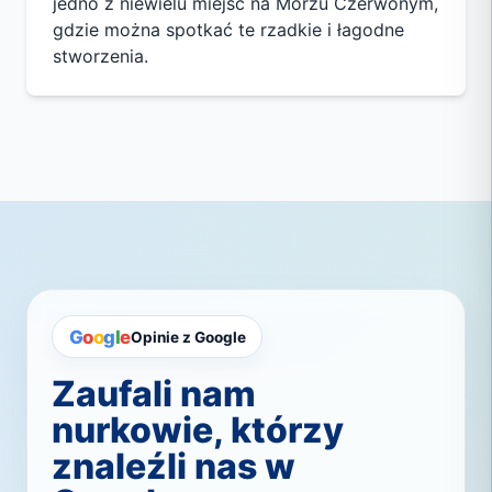
jedno z niewielu miejsc na Morzu Czerwonym,
gdzie można spotkać te rzadkie i łagodne
stworzenia.
G
o
o
g
l
e
Opinie z Google
Zaufali nam
nurkowie, którzy
znaleźli nas w