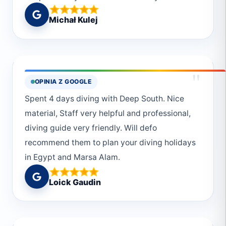
🔥 Warto również wspomnieć o organizatorce
Michał Kulej
Monice, która z ogromną dozą humoru i
pozytywnej energii wspomaga oraz zarządza
całym przedsięwzięciem. Zaszczepili nutkę
ciekawości i chęci dalszego rozwoju
"
OPINIA Z GOOGLE
eksplorowania podwodnego życia. Ogolnie -
Spent 4 days diving with Deep South. Nice
jeden z najlepszych kursów w jakim brałem
material, Staff very helpful and professional,
udział. Polecam! 👌
diving guide very friendly. Will defo
recommend them to plan your diving holidays
in Egypt and Marsa Alam.
Loick Gaudin