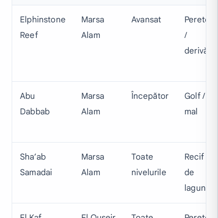
Elphinstone
Marsa
Avansat
Perete
Reef
Alam
/
derivă
Abu
Marsa
Începător
Golf /
Dabbab
Alam
mal
Sha’ab
Marsa
Toate
Recif
Samadai
Alam
nivelurile
de
lagună
El Kaf
El Quseir
Toate
Perete