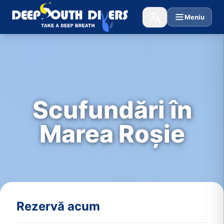
Meniu
Scufundări în
Marea Roșie
Rezervă acum