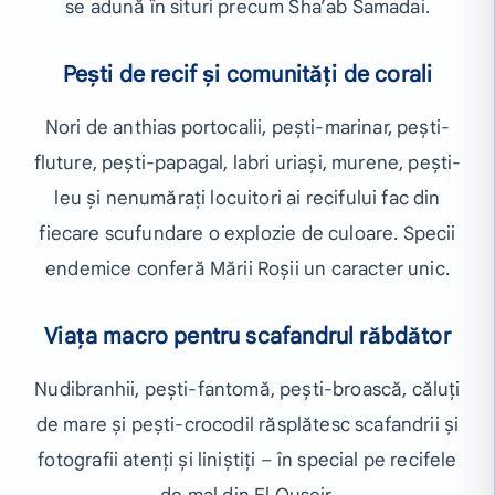
se adună în situri precum Sha’ab Samadai.
Pești de recif și comunități de corali
Nori de anthias portocalii, pești-marinar, pești-
fluture, pești-papagal, labri uriași, murene, pești-
leu și nenumărați locuitori ai recifului fac din
fiecare scufundare o explozie de culoare. Specii
endemice conferă Mării Roșii un caracter unic.
Viața macro pentru scafandrul răbdător
Nudibranhii, pești-fantomă, pești-broască, căluți
de mare și pești-crocodil răsplătesc scafandrii și
fotografii atenți și liniștiți – în special pe recifele