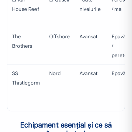
House Reef
nivelurile
/ mal
The
Offshore
Avansat
Epavă
Brothers
/
perete
SS
Nord
Avansat
Epavă
Thistlegorm
Echipament esențial și ce să