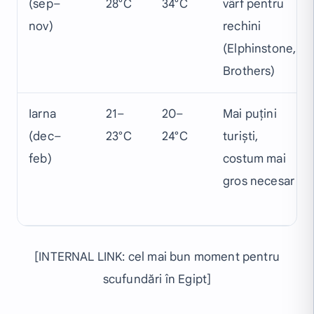
(sep–
28°C
34°C
vârf pentru
nov)
rechini
(Elphinstone,
Brothers)
Iarna
21–
20–
Mai puțini
(dec–
23°C
24°C
turiști,
feb)
costum mai
gros necesar
[INTERNAL LINK: cel mai bun moment pentru
scufundări în Egipt]