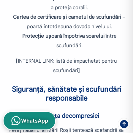
a proteja coralii.
Cartea de certificare și carnetul de scufundări
–
poartă întotdeauna dovada nivelului.
Protecție ușoară împotriva soarelui
între
scufundări.
[INTERNAL LINK: listă de împachetat pentru
scufundări]
Siguranță, sănătate și scufundări
responsabile
Siguranța decompresiei
WhatsApp
Pereții adânci ai Mării Roșii tentează scafandrii să