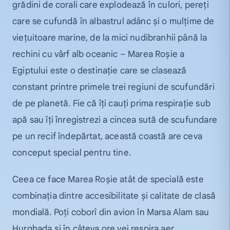
grădini de corali care explodează în culori, pereți
care se cufundă în albastrul adânc și o mulțime de
viețuitoare marine, de la mici nudibranhii până la
rechini cu vârf alb oceanic – Marea Roșie a
Egiptului este o destinație care se clasează
constant printre primele trei regiuni de scufundări
de pe planetă. Fie că îți cauți prima respirație sub
apă sau îți înregistrezi a cincea sută de scufundare
pe un recif îndepărtat, această coastă are ceva
conceput special pentru tine.
Ceea ce face Marea Roșie atât de specială este
combinația dintre accesibilitate și calitate de clasă
mondială. Poți coborî din avion în Marsa Alam sau
Hurghada și în câteva ore vei respira aer