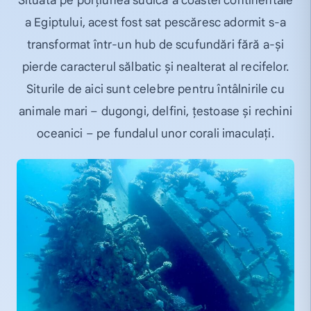
Situată pe porțiunea sudică a coastei continentale
a Egiptului, acest fost sat pescăresc adormit s-a
transformat într-un hub de scufundări fără a-și
pierde caracterul sălbatic și nealterat al recifelor.
Siturile de aici sunt celebre pentru întâlnirile cu
animale mari – dugongi, delfini, țestoase și rechini
oceanici – pe fundalul unor corali imaculați.