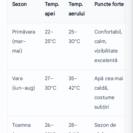
Sezon
Temp.
Temp.
Puncte forte
apei
aerului
Primăvara
22–
25–
Confortabil,
(mar–
25°C
30°C
calm,
mai)
vizibilitate
excelentă
Vara
27–
35–
Apă cea mai
(iun–aug)
30°C
42°C
caldă,
costume
subțiri
Toamna
26–
28–
Sezon de