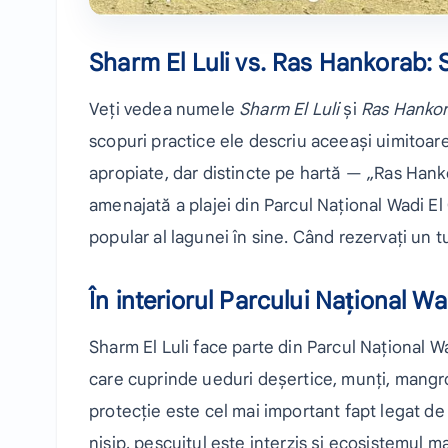
Sharm El Luli vs. Ras Hankorab: 
Veți vedea numele
Sharm El Luli
și
Ras Hanko
scopuri practice ele descriu aceeași uimitoar
apropiate, dar distincte pe hartă — „Ras Hanko
amenajată a plajei din Parcul Național Wadi El
popular al lagunei în sine. Când rezervați un tu
În interiorul Parcului Național W
Sharm El Luli face parte din Parcul Național W
care cuprinde ueduri deșertice, munți, mangrov
protecție este cel mai important fapt legat de
nisip, pescuitul este interzis și ecosistemul m