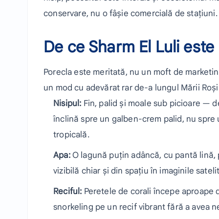
conservare, nu o fâșie comercială de stațiuni.
De ce Sharm El Luli este
Porecla este meritată, nu un moft de marketing
un mod cu adevărat rar de-a lungul Mării Roșii
Nisipul:
Fin, palid și moale sub picioare — de
înclină spre un galben-crem palid, nu spre 
tropicală.
Apa:
O lagună puțin adâncă, cu pantă lină, 
vizibilă chiar și din spațiu în imaginile sateli
Reciful:
Peretele de corali începe aproape de
snorkeling pe un recif vibrant fără a avea n