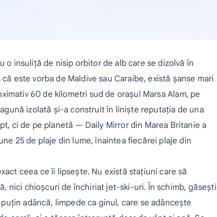
 o insuliță de nisip orbitor de alb care se dizolvă în
s că este vorba de Maldive sau Caraibe, există șanse mari
oximativ 60 de kilometri sud de orașul Marsa Alam, pe
lagună izolată și-a construit în liniște reputația de una
pt, ci de pe planetă — Daily Mirror din Marea Britanie a
une 25 de plaje din lume, înaintea fiecărei plaje din
act ceea ce îi lipsește. Nu există stațiuni care să
, nici chioșcuri de închiriat jet-ski-uri. În schimb, găsești
nă puțin adâncă, limpede ca ginul, care se adâncește