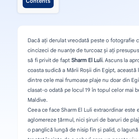
Contents
Dacă ați derulat vreodată peste o fotografie cu
cincizeci de nuanțe de turcoaz și ați presupu
să fi privit de fapt
Sharm El Luli
. Ascuns la apr
coasta sudică a Mării Roșii din Egipt, această 
dintre cele mai frumoase plaje nu doar din Egi
clasat-o odată pe locul 19 în topul celor mai b
Maldive.
Ceea ce face Sharm El Luli extraordinar este ex
aglomereze țărmul, nici șiruri de baruri de plajă
o panglică lungă de nisip fin și palid, o lagu