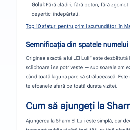
Golul:
Fără clădiri, fără beton, fără zgomot
deșertici îndepărtați.
Top 10 sfaturi pentru primii scufundători în M
Semnificația din spatele numelui
Originea exactă a lui „El Luli” este dezbătută lo
sclipitoare i se potrivește — sub soarele amiez
când toată laguna pare să strălucească. Este g
telefoanele afară pe toată durata vizitei.
Cum să ajungeți la Sharm
Ajungerea la Sharm El Luli este simplă, dar deo