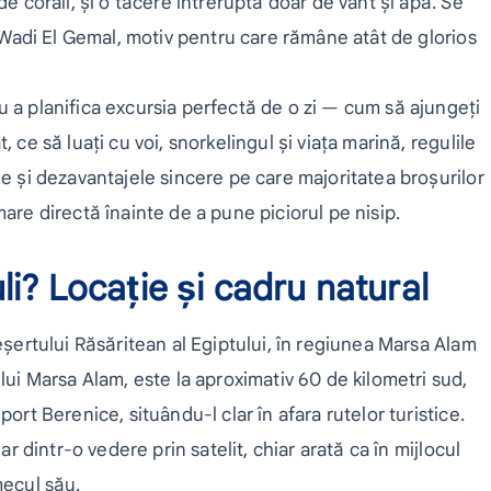
de corali, și o tăcere întreruptă doar de vânt și apă. Se
l Wadi El Gemal, motiv pentru care rămâne atât de glorios
u a planifica excursia perfectă de o zi — cum să ajungeți
 ce să luați cu voi, snorkelingul și viața marină, regulile
le și dezavantajele sincere pe care majoritatea broșurilor
are directă înainte de a pune piciorul pe nisip.
li? Locație și cadru natural
eșertului Răsăritean al Egiptului, în regiunea Marsa Alam
lui Marsa Alam, este la aproximativ 60 de kilometri sud,
ort Berenice, situându-l clar în afara rutelor turistice.
ar dintr-o vedere prin satelit, chiar arată ca în mijlocul
mecul său.