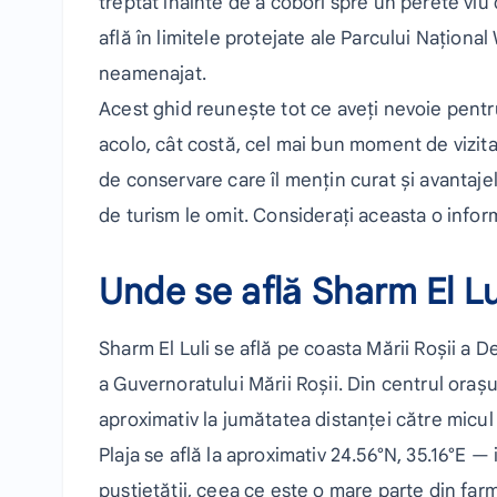
treptat înainte de a coborî spre un perete viu 
află în limitele protejate ale Parcului Naționa
neamenajat.
Acest ghid reunește tot ce aveți nevoie pentr
acolo, cât costă, cel mai bun moment de vizitat,
de conservare care îl mențin curat și avantaje
de turism le omit. Considerați aceasta o inform
Unde se află Sharm El Lu
Sharm El Luli se află pe coasta Mării Roșii a D
a Guvernoratului Mării Roșii. Din centrul orașu
aproximativ la jumătatea distanței către micul p
Plaja se află la aproximativ 24.56°N, 35.16°E — i
pustietății, ceea ce este o mare parte din far