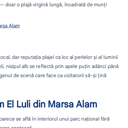
 — doar o plajă virgină lungă, încadrată de munți
arsa Alam
cal, dar reputația plajei ca loc al perlelor și al luminii
ii, nisipul alb se reflectă prin apele puțin adânci până
enul de scenă care face ca vizitatorii să-și țină
 El Luli din Marsa Alam
arece se află în interiorul unui parc național fără