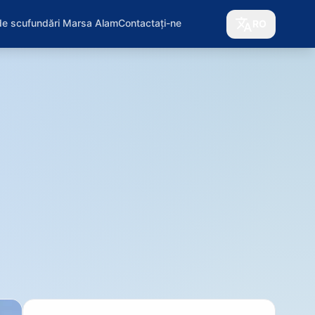
de scufundări Marsa Alam
Contactați-ne
RO