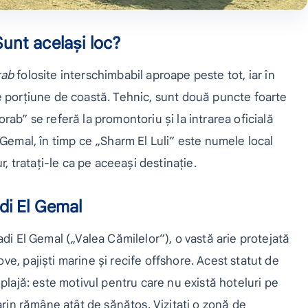
Sunt același loc?
rab
folosite interschimbabil aproape peste tot, iar în
e porțiune de coastă. Tehnic, sunt două puncte foarte
rab” se referă la promontoriu și la intrarea oficială
 Gemal, în timp ce „Sharm El Luli” este numele local
r, tratați-le ca pe aceeași destinație.
adi El Gemal
adi El Gemal („Valea Cămilelor”), o vastă arie protejată
e, pajiști marine și recife offshore. Acest statut de
 plajă: este motivul pentru care nu există hoteluri pe
arin rămâne atât de sănătos. Vizitați o zonă de