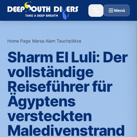
Menü
Home Page
›
Marsa Alam Tauchplätze
›
Sharm El Luli: Der
vollständige
Reiseführer für
Ägyptens
versteckten
Maledivenstrand