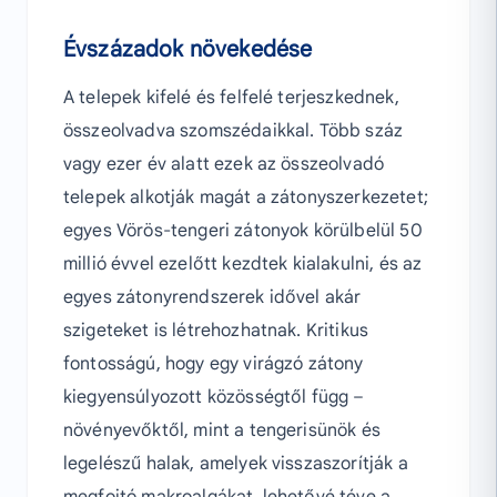
Évszázadok növekedése
A telepek kifelé és felfelé terjeszkednek,
összeolvadva szomszédaikkal. Több száz
vagy ezer év alatt ezek az összeolvadó
telepek alkotják magát a zátonyszerkezetet;
egyes Vörös-tengeri zátonyok körülbelül 50
millió évvel ezelőtt kezdtek kialakulni, és az
egyes zátonyrendszerek idővel akár
szigeteket is létrehozhatnak. Kritikus
fontosságú, hogy egy virágzó zátony
kiegyensúlyozott közösségtől függ –
növényevőktől, mint a tengerisünök és
legelészű halak, amelyek visszaszorítják a
megfojtó makroalgákat, lehetővé téve a