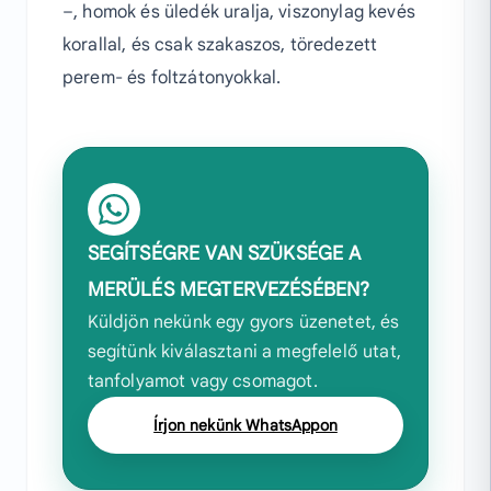
–, homok és üledék uralja, viszonylag kevés
korallal, és csak szakaszos, töredezett
perem- és foltzátonyokkal.
SEGÍTSÉGRE VAN SZÜKSÉGE A
MERÜLÉS MEGTERVEZÉSÉBEN?
Küldjön nekünk egy gyors üzenetet, és
segítünk kiválasztani a megfelelő utat,
tanfolyamot vagy csomagot.
Írjon nekünk WhatsAppon