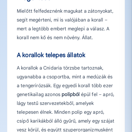
Mielőtt felfedeznénk magukat a zátonyokat,
segít megérteni, mi is valójában a korall –
mert a legtöbb embert meglepi a válasz. A
korall nem kő és nem növény. Állat.
A korallok telepes állatok
A korallok a Cnidaria törzsbe tartoznak,
ugyanabba a csoportba, mint a medúzák és
a tengerirózsák. Egy egyedi korall több ezer
genetikailag azonos
polipból
épül fel – apró,
lágy testű szervezetekből, amelyek
telepesen élnek. Minden polip egy apró,
csípő karikákból álló gyűrű, amely egy szájat
vesz körül, és együtt szuperorganizmusként