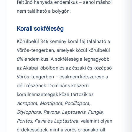
feltűnő hányada endemikus – sehol máshol
nem található a bolygón.
Korall sokféleség
Körülbelül 346 kemény korallfaj található a
Vörös-tengerben, amelyek közül körülbelül
6% endemikus. A sokféleség a legnagyobb
az Akabai-öbölben és az északi és középső
Vörös-tengerben – csaknem kétszerese a
déli részének. Domináns kőszerű
korallnemzetségek közé tartozik az
Acropora, Montipora, Pocillopora,
Stylophora, Pavona, Leptoseris, Fungia,
Porites, Favia
és
Leptastrea
, valamint olyan
érdekességek, mint a vörös orgonakorall