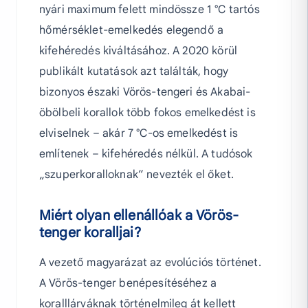
nyári maximum felett mindössze 1 °C tartós
hőmérséklet-emelkedés elegendő a
kifehéredés kiváltásához. A 2020 körül
publikált kutatások azt találták, hogy
bizonyos északi Vörös-tengeri és Akabai-
öbölbeli korallok több fokos emelkedést is
elviselnek – akár 7 °C-os emelkedést is
említenek – kifehéredés nélkül. A tudósok
„szuperkoralloknak” nevezték el őket.
Miért olyan ellenállóak a Vörös-
tenger koralljai?
A vezető magyarázat az evolúciós történet.
A Vörös-tenger benépesítéséhez a
koralllárváknak történelmileg át kellett