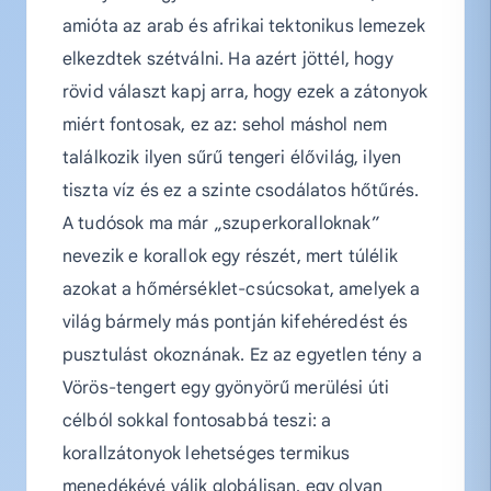
amióta az arab és afrikai tektonikus lemezek
elkezdtek szétválni. Ha azért jöttél, hogy
rövid választ kapj arra, hogy ezek a zátonyok
miért fontosak, ez az: sehol máshol nem
találkozik ilyen sűrű tengeri élővilág, ilyen
tiszta víz és ez a szinte csodálatos hőtűrés.
A tudósok ma már „szuperkoralloknak”
nevezik e korallok egy részét, mert túlélik
azokat a hőmérséklet-csúcsokat, amelyek a
világ bármely más pontján kifehéredést és
pusztulást okoznának. Ez az egyetlen tény a
Vörös-tengert egy gyönyörű merülési úti
célból sokkal fontosabbá teszi: a
korallzátonyok lehetséges termikus
menedékévé válik globálisan, egy olyan