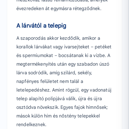
évezredeken át egymásra rétegződnek.
A lárvától a telepig
A szaporodás akkor kezdődik, amikor a
korallok lárvákat vagy ivarsejteket – petéket
és spermiumokat – bocsátanak ki a vízbe. A
megtermékenyítés után egy szabadon úszó
lárva sodródik, amíg szilárd, sekély,
napfényes felületet nem talál a
letelepedéshez. Amint rögzül, egy vadonatúj
telep alapító polipjává válik, újra és újra
osztódva növekszik. Egyes fajok hímnősek;
mások külön hím és nőstény telepekkel
rendelkeznek.