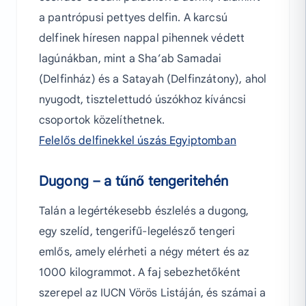
a pantrópusi pettyes delfin. A karcsú
delfinek híresen nappal pihennek védett
lagúnákban, mint a Sha’ab Samadai
(Delfinház) és a Satayah (Delfinzátony), ahol
nyugodt, tisztelettudó úszókhoz kíváncsi
csoportok közelíthetnek.
Felelős delfinekkel úszás Egyiptomban
Dugong – a tűnő tengeritehén
Talán a legértékesebb észlelés a dugong,
egy szelíd, tengerifű-legelésző tengeri
emlős, amely elérheti a négy métert és az
1000 kilogrammot. A faj sebezhetőként
szerepel az IUCN Vörös Listáján, és számai a