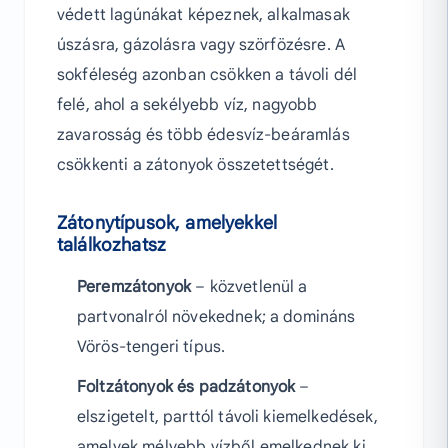
védett lagúnákat képeznek, alkalmasak
úszásra, gázolásra vagy szörfözésre. A
sokféleség azonban csökken a távoli dél
felé, ahol a sekélyebb víz, nagyobb
zavarosság és több édesvíz-beáramlás
csökkenti a zátonyok összetettségét.
Zátonytípusok, amelyekkel
találkozhatsz
Peremzátonyok
– közvetlenül a
partvonalról növekednek; a domináns
Vörös-tengeri típus.
Foltzátonyok és padzátonyok
–
elszigetelt, parttól távoli kiemelkedések,
amelyek mélyebb vízből emelkednek ki.