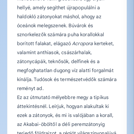
hellyé, amely segíthet újrapopulálni a
haldokló zátonyokat máshol, ahogy az
óceánok melegszenek. Búvárok és
sznorkelezők számára puha korallokkal
borított falakat, elágazó
Acropora
kerteket,
valamint anthiasok, császárhalak,
zátonycápák, teknősök, delfinek és a
megfoghatatlan dugong víz alatti forgalmát
kínálja. Tudósok és természetvédők számára
reményt ad.
Ez az útmutató mélyebbre megy a tipikus
áttekintésnél. Leírjuk, hogyan alakultak ki
ezek a zátonyok, és mi is valójában a korall,
az Akabai-öböltől a déli peremzátonyig
terjedő földrajzot, a régiót világszínvonalúvá