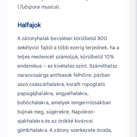
(
Tubipora musica
).
Halfajok
A zátonyhalak becslései körülbelül 800
sekélyvízi fajtól a több ezerig terjednek, ha a
teljes medencét számoljuk, körülbelül 10%
endemikus – ez kivételes szint. Számíthatsz
narancssárga anthiasok felhőire, párban
úszó császárhalakra, korallt ropogtató
papagájhalakra, angyalhalakra,
bohóchalakra, amelyek tengerirózsákban
bújnak meg, sügérekre, Napoleon-
ajakhalakra és az örökké kíváncsi
gömbhalakra. A zátony szerkezete óvoda,