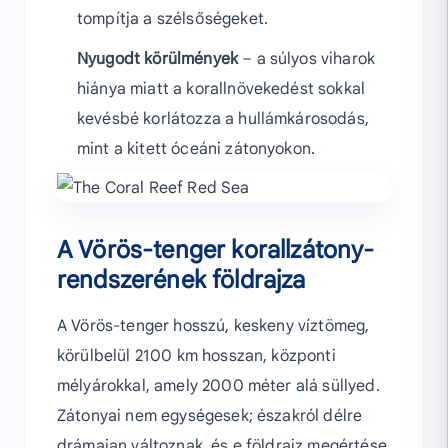
tompítja a szélsőségeket.
Nyugodt körülmények
– a súlyos viharok
hiánya miatt a korallnövekedést sokkal
kevésbé korlátozza a hullámkárosodás,
mint a kitett óceáni zátonyokon.
A Vörös-tenger korallzátony-
rendszerének földrajza
A Vörös-tenger hosszú, keskeny víztömeg,
körülbelül 2100 km hosszan, központi
mélyárokkal, amely 2000 méter alá süllyed.
Zátonyai nem egységesek; északról délre
drámaian változnak, és e földrajz megértése