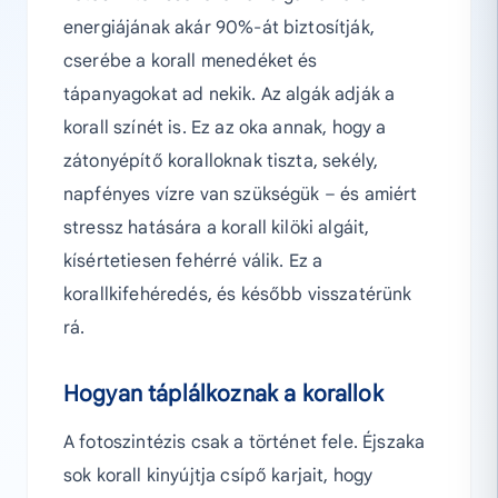
energiájának akár 90%-át biztosítják,
cserébe a korall menedéket és
tápanyagokat ad nekik. Az algák adják a
korall színét is. Ez az oka annak, hogy a
zátonyépítő koralloknak tiszta, sekély,
napfényes vízre van szükségük – és amiért
stressz hatására a korall kilöki algáit,
kísértetiesen fehérré válik. Ez a
korallkifehéredés, és később visszatérünk
rá.
Hogyan táplálkoznak a korallok
A fotoszintézis csak a történet fele. Éjszaka
sok korall kinyújtja csípő karjait, hogy