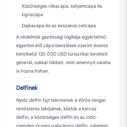
Közönséges rókacápa, selyemcápa és
tigriscápa
Dajkacápa és az évszakos cetcápa
A védelmük gazdasági logikája egyértelmű:
egyetlen élő cápa becslések szerint évente
körülbelül 120 000 USD turisztikai bevételt
generál, sokkal többet, mint amennyit valaha
is hozna holtan.
Delfinek
Nyolc delfin fajt tekintenek a Vörös-tenger
rendszeres lakójának, köztük a karcsú
delfin, a közönséges delfin és az indo-
csendes-óceáni palackorrú delfin, valamint