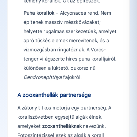
kemény korallok. Ők az építészek.
Puha korallok
– Alcyonacea rend. Nem
építenek masszív mészkővázakat;
helyette rugalmas szerkezetűek, amelyet
apró tüskés elemek merevítenek, és a
vízmozgásban ringatóznak. A Vörös-
tenger világszerte híres puha koralljairól,
különösen a lüktető, cukorszínű
Dendronephthya
fajokról.
A zooxanthellák partnersége
A zátony titkos motorja egy partnerség. A
korallszövetben egysejtű algák élnek,
amelyeket
zooxanthelláknak
nevezünk.
Fotoszintézissel ezek az algák a korall