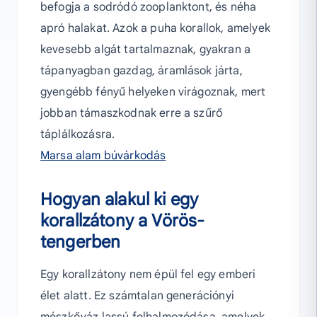
befogja a sodródó zooplanktont, és néha
apró halakat. Azok a puha korallok, amelyek
kevesebb algát tartalmaznak, gyakran a
tápanyagban gazdag, áramlások járta,
gyengébb fényű helyeken virágoznak, mert
jobban támaszkodnak erre a szűrő
táplálkozásra.
Marsa alam búvárkodás
Hogyan alakul ki egy
korallzátony a Vörös-
tengerben
Egy korallzátony nem épül fel egy emberi
élet alatt. Ez számtalan generációnyi
mészkőváz lassú felhalmozódása, amelyek