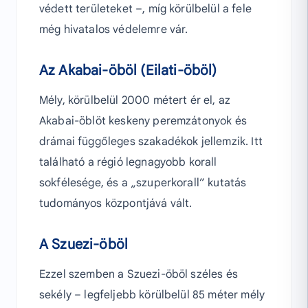
védett területeket –, míg körülbelül a fele
még hivatalos védelemre vár.
Az Akabai-öböl (Eilati-öböl)
Mély, körülbelül 2000 métert ér el, az
Akabai-öblöt keskeny peremzátonyok és
drámai függőleges szakadékok jellemzik. Itt
található a régió legnagyobb korall
sokfélesége, és a „szuperkorall” kutatás
tudományos központjává vált.
A Szuezi-öböl
Ezzel szemben a Szuezi-öböl széles és
sekély – legfeljebb körülbelül 85 méter mély