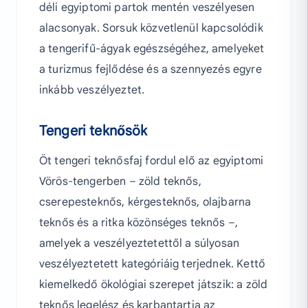
déli egyiptomi partok mentén veszélyesen
alacsonyak. Sorsuk közvetlenül kapcsolódik
a tengerifű-ágyak egészségéhez, amelyeket
a turizmus fejlődése és a szennyezés egyre
inkább veszélyeztet.
Tengeri teknősök
Öt tengeri teknősfaj fordul elő az egyiptomi
Vörös-tengerben – zöld teknős,
cserepesteknős, kérgesteknős, olajbarna
teknős és a ritka közönséges teknős –,
amelyek a veszélyeztetettől a súlyosan
veszélyeztetett kategóriáig terjednek. Kettő
kiemelkedő ökológiai szerepet játszik: a zöld
teknős legelész és karbantartja az