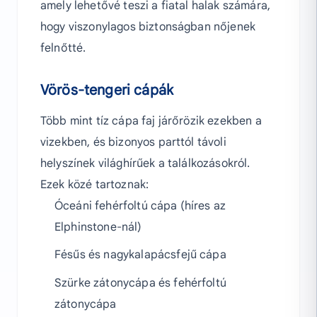
amely lehetővé teszi a fiatal halak számára,
hogy viszonylagos biztonságban nőjenek
felnőtté.
Vörös-tengeri cápák
Több mint tíz cápa faj járőrözik ezekben a
vizekben, és bizonyos parttól távoli
helyszínek világhírűek a találkozásokról.
Ezek közé tartoznak:
Óceáni fehérfoltú cápa (híres az
Elphinstone-nál)
Fésűs és nagykalapácsfejű cápa
Szürke zátonycápa és fehérfoltú
zátonycápa