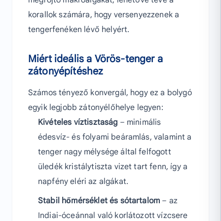
korallok számára, hogy versenyezzenek a
tengerfenéken lévő helyért.
Miért ideális a Vörös-tenger a
zátonyépítéshez
Számos tényező konvergál, hogy ez a bolygó
egyik legjobb zátonyélőhelye legyen:
Kivételes víztisztaság
– minimális
édesvíz- és folyami beáramlás, valamint a
tenger nagy mélysége által felfogott
üledék kristálytiszta vizet tart fenn, így a
napfény eléri az algákat.
Stabil hőmérséklet és sótartalom
– az
Indiai-óceánnal való korlátozott vízcsere