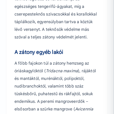
egészséges tengerifű-ágyakat, míg a
cserepesteknős szivacsokkal és korallokkal
táplálkozik, egyensúlyban tartva a köztük
lévő versenyt. A teknősök védelme más
szóval a teljes zátony védelmét jelenti.
A zátony egyéb lakói
A főbb fajokon túl a zátony hemzseg az
óriáskagylóktól (
Tridacna maxima
), rájáktól
és mantáktól, murénáktól, polipoktól,
nudibranchoktól, valamint több száz
tüskésbőrű, puhatestű és rákfajtól, sokuk
endemikus. A peremi mangroveerdők –
elsősorban a szürke mangrove (
Avicennia