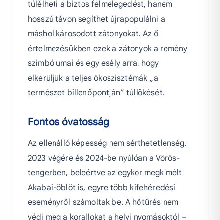
túlélheti a biztos felmelegedést, hanem
hosszú távon segíthet újrapopulálni a
máshol károsodott zátonyokat. Az ő
értelmezésükben ezek a zátonyok a remény
szimbólumai és egy esély arra, hogy
elkerüljük a teljes ökoszisztémák „a
természet billenőpontján” túllökését.
Fontos óvatosság
Az ellenálló képesség nem sérthetetlenség.
2023 végére és 2024-be nyúlóan a Vörös-
tengerben, beleértve az egykor megkímélt
Akabai-öblöt is, egyre több kifehéredési
eseményről számoltak be. A hőtűrés nem
védi meg a korallokat a helyi nyomásoktól –