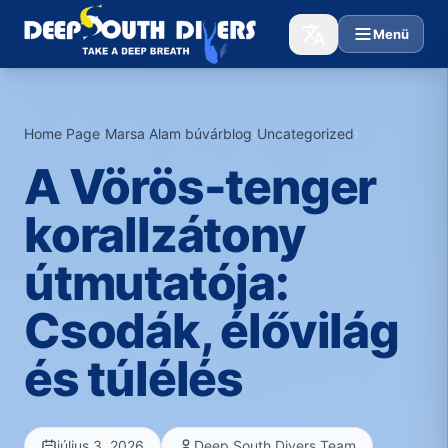
Menü
Home Page
›
Marsa Alam búvárblog
›
Uncategorized
›
A Vörös-tenger
korallzátony
útmutatója:
Csodák, élővilág
és túlélés
július 3, 2026
Deep South Divers Team