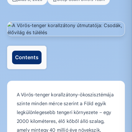
Contents
A Vörös-tenger korallzátony-ökoszisztémája
szinte minden mérce szerint a Föld egyik
legkülönlegesebb tengeri környezete – egy
2000 kilométeres, élő kőből álló szalag,
amely mintegy 40 millió éve növekszik,