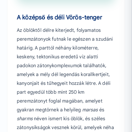
A középső és déli Vörös-tenger
Az öblöktől délre kiterjedt, folyamatos
peremzátonyok futnak le egészen a szudáni
határig. A parttól néhány kilométerre,
keskeny, tektonikus eredetű víz alatti
padokon zátonykomplexumok találhatók,
amelyek a mély dél legendás korallkertjeit,
kanyonjait és tűhegyeit hozzák létre. A déli
part egyedül több mint 250 km
peremzátonyt foglal magában, amelyet
gyakran megtörnek a helyileg
marsas
és
sharms
néven ismert kis öblök, és széles
zátonysíkságok vesznek körül, amelyek néha