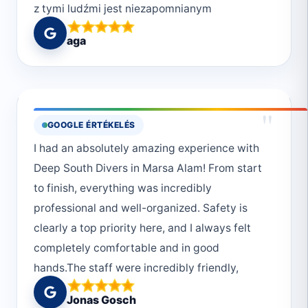
z tymi ludźmi jest niezapomnianym
przeżyciem, które polecam każdemu
aga
wybierającemu się do Marsa Alam. Do
zobaczenia 😄
"
GOOGLE ÉRTÉKELÉS
I had an absolutely amazing experience with
Deep South Divers in Marsa Alam! From start
to finish, everything was incredibly
professional and well-organized. Safety is
clearly a top priority here, and I always felt
completely comfortable and in good
hands.The staff were incredibly friendly,
welcoming, and knowledgeable — they truly
Jonas Gosch
made the whole experience unforgettable. I