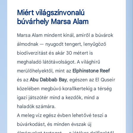
Miért világszínvonalú
búvárhely Marsa Alam
Marsa Alam mindent kínál, amiről a búvárok
álmodnak — nyugodt tengert, lenyűgöző
biodiverzitást és akár 30 métert is
meghaladó látótávolságot. A világhírű
merülőhelyektől, mint az
Elphinstone Reef
és az
Abu Dabbab Bay
, egészen az El Quseir
közelében megbúvó korallkertekig a térség
igazi játszótér mind a kezdők, mind a
haladók számára.
A meleg víz egész évben lehetővé teszi a
búvárkodást, és minden évszak új