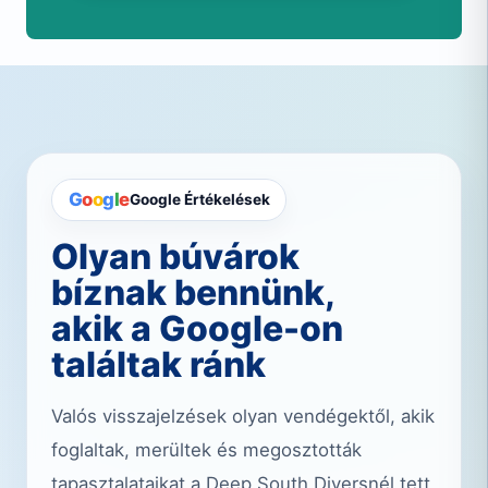
G
o
o
g
l
e
Google Értékelések
Olyan búvárok
bíznak bennünk,
akik a Google-on
találtak ránk
Valós visszajelzések olyan vendégektől, akik
foglaltak, merültek és megosztották
tapasztalataikat a Deep South Diversnél tett