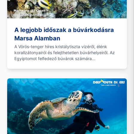
A legjobb időszak a búvárkodásra
Marsa Alamban
A Vörös-tenger híres kristálytiszta vizéről, élénk
korallzátonyairól és felejthetetlen búvárhelyeiről. Az
Egyiptomot felfedező búvárok számára...