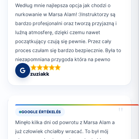
Według mnie najlepsza opcja jak chodzi o
nurkowanie w Marsa Alam! :)Instruktorzy są
bardzo profesjonalni oraz tworzą przyjazną i
luźną atmosferę, dzięki czemu nawet
początkujący czują się pewnie. Przez cały
proces czułam się bardzo bezpiecznie. Była to
niezapomniana przygoda która na pewno
będę chciała powtórzyć!:)
zuziakk
"
GOOGLE ÉRTÉKELÉS
Minęło kilka dni od powrotu z Marsa Alam a
już człowiek chciałby wracać. To był mój