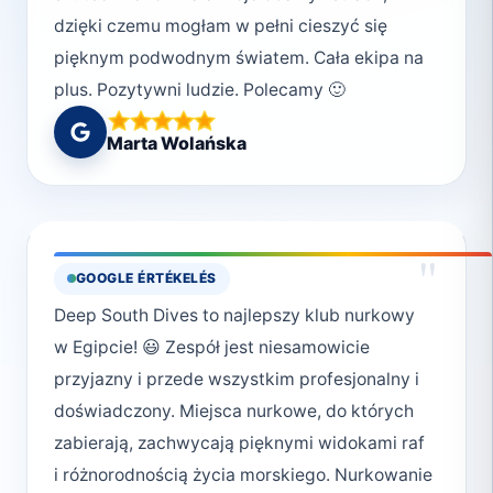
dzięki czemu mogłam w pełni cieszyć się
pięknym podwodnym światem. Cała ekipa na
plus. Pozytywni ludzie. Polecamy 🙂
Marta Wolańska
"
GOOGLE ÉRTÉKELÉS
Deep South Dives to najlepszy klub nurkowy
w Egipcie! 😃 Zespół jest niesamowicie
przyjazny i przede wszystkim profesjonalny i
doświadczony. Miejsca nurkowe, do których
zabierają, zachwycają pięknymi widokami raf
i różnorodnością życia morskiego. Nurkowanie