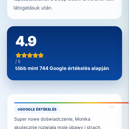
látogatásuk után.
4.9
/ 5
több mint 744 Google értékelés alapján
"
GOOGLE ÉRTÉKELÉS
Super nowe doświadczenie, Monika
skutecznie rozwiała moje obawy i strach,