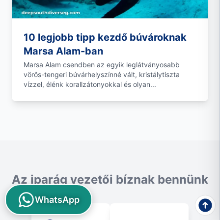
10 legjobb tipp kezdő búvároknak
Marsa Alam-ban
Marsa Alam csendben az egyik leglátványosabb
vörös-tengeri búvárhelyszínné vált, kristálytiszta
vízzel, élénk korallzátonyokkal és olyan...
Az iparág vezetői bíznak bennünk
WhatsApp