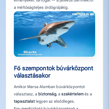
élményeket tartogat — a játékos delfinektől
a méltóságteljes ördögrájákig.
Fő szempontok búvárközpont
választásakor
Amikor Marsa Alamban búvárközpontot
választasz, a
biztonság
, a
szakértelem
és a
tapasztalat
legyen az elsődleges.
Egy megbízható búvárközpontnak a