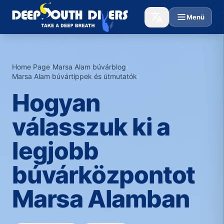
Menü
Home Page
›
Marsa Alam búvárblog
›
Marsa Alam búvártippek és útmutatók
›
Hogyan
válasszuk ki a
legjobb
búvárközpontot
Marsa Alamban