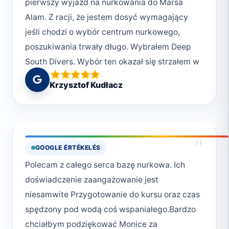
pierwszy wyjazd na nurkowania do Marsa
Alam. Z racji, że jestem dosyć wymagający
jeśli chodzi o wybór centrum nurkowego,
poszukiwania trwały długo. Wybrałem Deep
South Divers. Wybór ten okazał się strzałem w
dziesiątkę. Monika Lis która była
Krzysztof Kudłacz
organizatorem wszystkich nurkowań oraz
kursu nitroxowego mojej córki okazała się
osobą niezwykle ciepłą, kontaktową. Po
pierwszym dniu odniosłem wrażenie, że
"
GOOGLE ÉRTÉKELÉS
znamy się całe życie. Organizacyjnie
Polecam z całego serca bazę nurkowa. Ich
wszystko perfekt, punktualnie, wesoło, wybór
doświadczenie zaangażowanie jest
miejsc nurkowych idealny. Obsługa nurkowań
niesamwite Przygotowanie do kursu oraz czas
na najwyższym poziomie. Oprócz Moniki
spędzony pod wodą coś wspaniałego.Bardzo
pozostali przewodnicy również
chciałbym podziękować Monice za
profesjonaliści. Podczas tych kilku dni