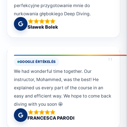
perfekcyjne przygotowanie mnie do
poznałem wspaniałych ludzi, przyjaciół. Wiem
nurkowania głębokiego Deep Diving.
już, że niedługo wrócę i z największą
przyjemnością skorzystam z Waszych usług.
Sławek Bolek
Jeszcze raz ogromne podziękowania dla
całego teamu Deep South Divers. Do
następnego razu. Monika było perfekcyjnie.
"
GOOGLE ÉRTÉKELÉS
We had wonderful time together. Our
instructor, Mohammed, was the best! He
explained us every part of the course in an
easy and efficient way. We hope to come back
diving with you soon 🤩
FRANCESCA PARODI