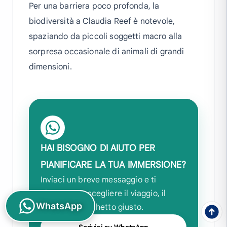
Per una barriera poco profonda, la
biodiversità a Claudia Reef è notevole,
spaziando da piccoli soggetti macro alla
sorpresa occasionale di animali di grandi
dimensioni.
HAI BISOGNO DI AIUTO PER
PIANIFICARE LA TUA IMMERSIONE?
Inviaci un breve messaggio e ti
aiuteremo a scegliere il viaggio, il
WhatsApp
corso o il pacchetto giusto.