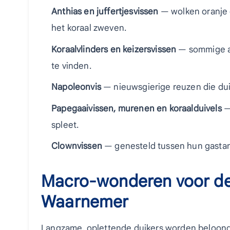
Anthias en juffertjesvissen
— wolken oranje 
het koraal zweven.
Koraalvlinders en keizersvissen
— sommige al
te vinden.
Napoleonvis
— nieuwsgierige reuzen die du
Papegaaivissen, murenen en koraalduivels
— 
spleet.
Clownvissen
— genesteld tussen hun gast
Macro-wonderen voor de
Waarnemer
Langzame, oplettende duikers worden beloond