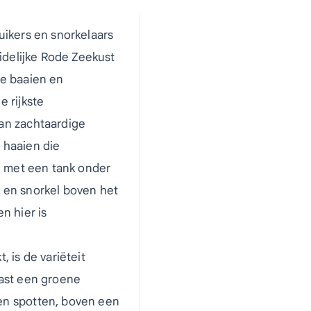
uikers en snorkelaars
uidelijke Rode Zeekust
se baaien en
 rijkste
an zachtaardige
 haaien die
u met een tank onder
 en snorkel boven het
en hier is
 is de variëteit
aast een groene
en spotten, boven een