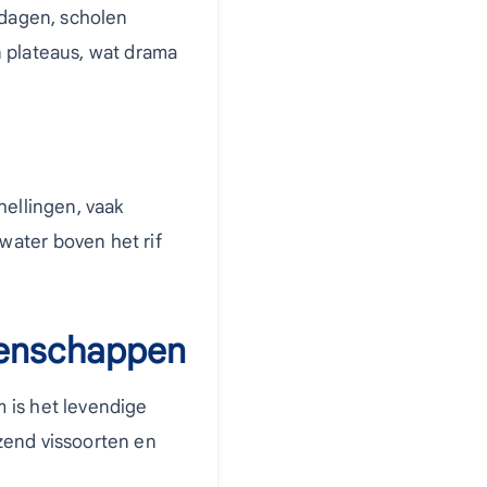
ksdagen, scholen
n plateaus, wat drama
hellingen, vaak
water boven het rif
eenschappen
 is het levendige
zend vissoorten en