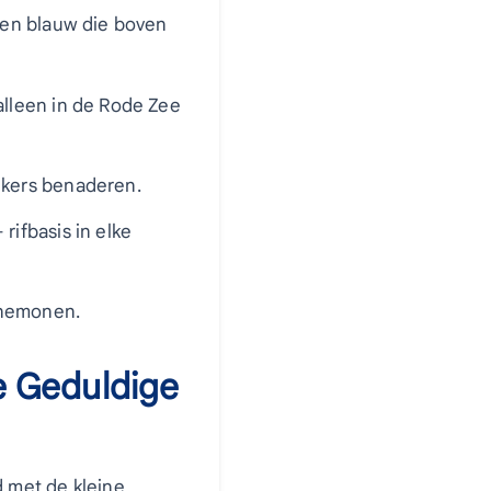
en blauw die boven
leen in de Rode Zee
ikers benaderen.
rifbasis in elke
anemonen.
 Geduldige
 met de kleine