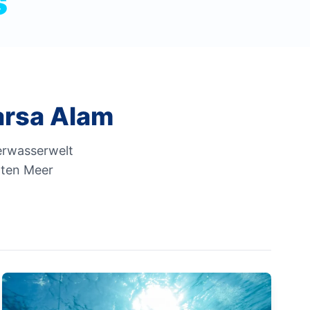
s
arsa Alam
erwasserwelt
oten Meer