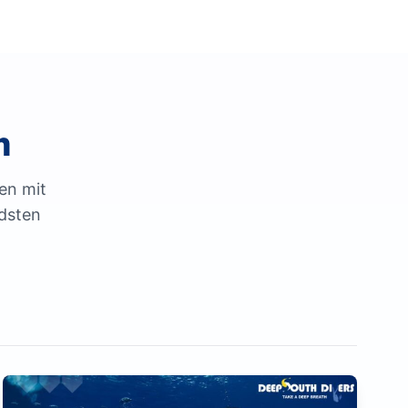
m
en mit
dsten