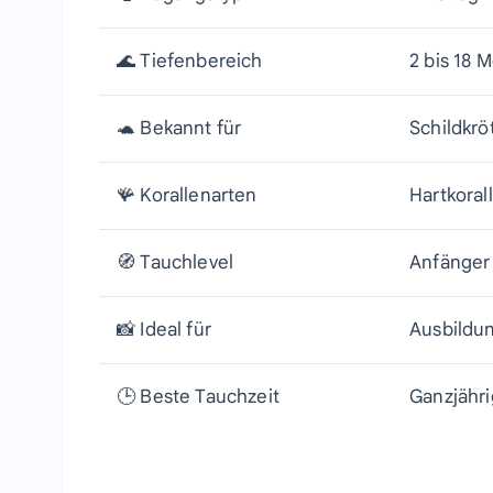
🌊 Tiefenbereich
2 bis 18 
🐢 Bekannt für
Schildkrö
🪸 Korallenarten
Hartkoral
🧭 Tauchlevel
Anfänger 
📸 Ideal für
Ausbildun
🕒 Beste Tauchzeit
Ganzjähri