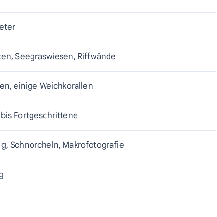
Meter
ten, Seegraswiesen, Riffwände
len, einige Weichkorallen
bis Fortgeschrittene
g, Schnorcheln, Makrofotografie
g