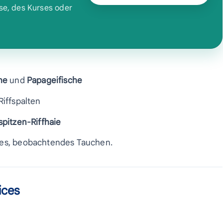
se, des Kurses oder
he
und
Papageifische
Riffspalten
pitzen-Riffhaie
ames, beobachtendes Tauchen.
ices