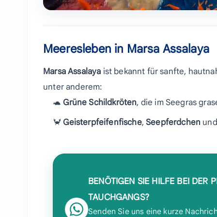
Meeresleben in Marsa Assalaya
Marsa Assalaya
ist bekannt für sanfte, haut
unter anderem:
🐢
Grüne Schildkröten
, die im Seegras gra
🦀
Geisterpfeifenfische
,
Seepferdchen
un
BENÖTIGEN SIE HILFE BEI DER 
TAUCHGANGS?
Senden Sie uns eine kurze Nachrich