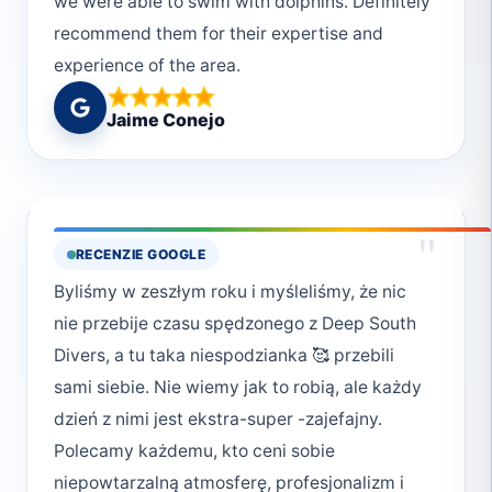
we were able to swim with dolphins. Definitely
recommend them for their expertise and
experience of the area.
Jaime Conejo
"
RECENZIE GOOGLE
Byliśmy w zeszłym roku i myśleliśmy, że nic
nie przebije czasu spędzonego z Deep South
Divers, a tu taka niespodzianka 🥰 przebili
sami siebie. Nie wiemy jak to robią, ale każdy
dzień z nimi jest ekstra-super -zajefajny.
Polecamy każdemu, kto ceni sobie
niepowtarzalną atmosferę, profesjonalizm i