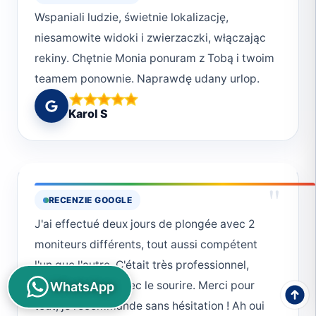
Wspaniali ludzie, świetnie lokalizację,
niesamowite widoki i zwierzaczki, włączając
rekiny. Chętnie Monia ponuram z Tobą i twoim
teamem ponownie. Naprawdę udany urlop.
Karol S
"
RECENZIE GOOGLE
J'ai effectué deux jours de plongée avec 2
moniteurs différents, tout aussi compétent
l'un que l'autre. C'était très professionnel,
organisé et fait avec le sourire. Merci pour
WhatsApp
tout, je recommande sans hésitation ! Ah oui