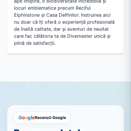
ape liniștite, o biodiversitate incredibilă și
locuri emblematice precum Reciful
Elphinstone și Casa Delfinilor. Instruirea aici
nu doar că îți oferă o experiență profesională
de înaltă calitate, dar și aventuri de neuitat
care fac călătoria ta de Divemaster unică și
plină de satisfacții.
G
o
o
g
l
e
Recenzii Google