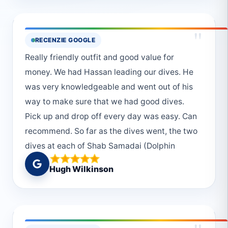
to do in every basic situation that I'll find
myself in! Muhammed and Monika are patient,
"
RECENZIE GOOGLE
kind and extremely professional teachers and
Really friendly outfit and good value for
if you want to get OWD certified - go to Marsa
money. We had Hassan leading our dives. He
Alam and ask for them, it's gonna be great 😁
was very knowledgeable and went out of his
Regards - I'll be back for more dives!
way to make sure that we had good dives.
Pick up and drop off every day was easy. Can
recommend. So far as the dives went, the two
dives at each of Shab Samadai (Dolphin
House) and Marsa Gabal el Roses were our
Hugh Wilkinson
favourites. We also dived Elphinstone. An
early start at sunrise over a placid sea. The
site was impressive but sadly there were no
sharks around.