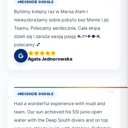
"
RECENZIE GOOGLE
Byliśmy kolejny raz w Marsa Alam i
niewyobrażamy sobie pobytu bez Monisi i jej
Teamu. Polecamy serdecznie. Cała ekipa
dzieli się I zaraża swoją pasją 🐬🐟🐠🐡🐬
polecamy 💕
Agata Jednorowska
"
RECENZIE GOOGLE
Had a wonderful experience with mudi and
team. Our sun achieved his SSI junio open
water with the Deep South divers and on top