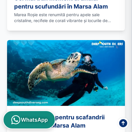
pentru scufundări în Marsa Alam
Marea Roșie este renumită pentru apele sale
cristaline, recifele de corali vibrante și locurile de...
Top 10 sfaturi pentru scafandrii
WhatsApp
începători în Marsa Alam