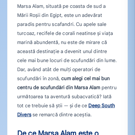
Marsa Alam, situată pe coasta de sud a
Mării Roșii din Egipt, este un adevărat
paradis pentru scafandri. Cu apele sale
turcoaz, recifele de corali neatinse și viața
marină abundentă, nu este de mirare că
această destinație a devenit unul dintre
cele mai bune locuri de scufundări din lume.
Dar, având atât de mulți operatori de
scufundări în zonă,
cum alegi cel mai bun
centru de scufundări din Marsa Alam
pentru
următoarea ta aventură subacvatică? Iată
tot ce trebuie să știi — și de ce
Deep South
Divers
se remarcă dintre aceștia.
De ce Marsa Alam este o