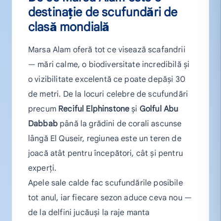
destinație de scufundări de
clasă mondială
Marsa Alam oferă tot ce visează scafandrii
— mări calme, o biodiversitate incredibilă și
o vizibilitate excelentă ce poate depăși 30
de metri. De la locuri celebre de scufundări
precum
Reciful Elphinstone
și
Golful Abu
Dabbab
până la grădini de corali ascunse
lângă El Quseir, regiunea este un teren de
joacă atât pentru începători, cât și pentru
experți.
Apele sale calde fac scufundările posibile
tot anul, iar fiecare sezon aduce ceva nou —
de la delfini jucăuși la raje manta