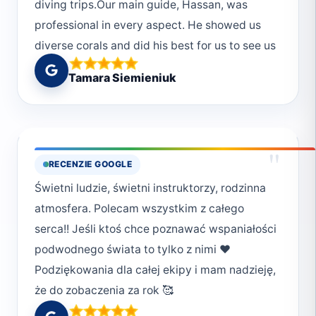
diving trips.Our main guide, Hassan, was
professional in every aspect. He showed us
diverse corals and did his best for us to see us
much as possible.We saw dolphins, baby
Tamara Siemieniuk
white type reef shark, dugong, two mating
turtles, sand ray, blue stingrays, Napoleon
fish, Grupers, Barracudas, turtle,
Crocodilefish, moray eels, cleaning shrimp,
"
RECENZIE GOOGLE
snippers, trevally fish, tuna, batfish and many
Świetni ludzie, świetni instruktorzy, rodzinna
many more :)Thanks to all the staff for
atmosfera. Polecam wszystkim z całego
excellent service. Hope to see you all again :)
serca!! Jeśli ktoś chce poznawać wspaniałości
podwodnego świata to tylko z nimi ❤️
Podziękowania dla całej ekipy i mam nadzieję,
że do zobaczenia za rok 🥰