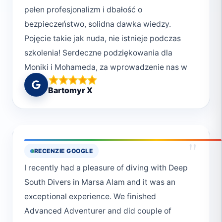
pełen profesjonalizm i dbałość o
bezpieczeństwo, solidna dawka wiedzy.
Pojęcie takie jak nuda, nie istnieje podczas
szkolenia! Serdeczne podziękowania dla
Moniki i Mohameda, za wprowadzenie nas w
podwodny świat, w bardzo komfortowych
Bartomyr X
warunkach 😉. Niebawem wracamy do was,
nabierać kolejnych doświadczeń!
"
RECENZIE GOOGLE
I recently had a pleasure of diving with Deep
South Divers in Marsa Alam and it was an
exceptional experience. We finished
Advanced Adventurer and did couple of