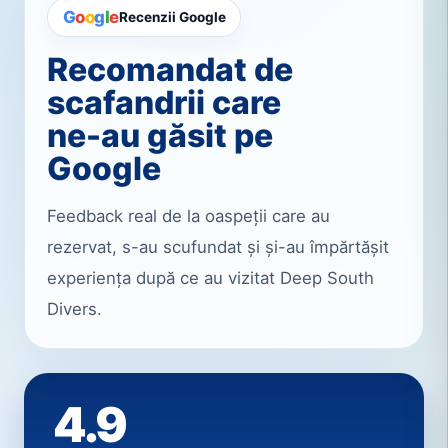
G
o
o
g
l
e
Recenzii Google
Recomandat de
scafandrii care
ne-au găsit pe
Google
Feedback real de la oaspeții care au
rezervat, s-au scufundat și și-au împărtășit
experiența după ce au vizitat Deep South
Divers.
4.9