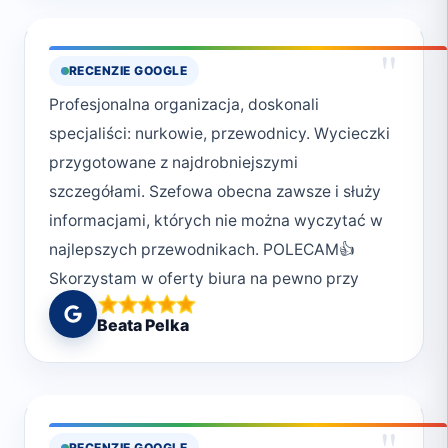
choice for both novice and experienced divers
alike. I can't wait to dive with them again in
"
RECENZIE GOOGLE
the future!Cheers to the entire Deep South
Profesjonalna organizacja, doskonali
Crew.Mark
specjaliści: nurkowie, przewodnicy. Wycieczki
przygotowane z najdrobniejszymi
szczegółami. Szefowa obecna zawsze i służy
informacjami, których nie można wyczytać w
najlepszych przewodnikach. POLECAM👍
Skorzystam w oferty biura na pewno przy
kolejnej wizycie w Marsa Alam
Beata Pelka
"
RECENZIE GOOGLE