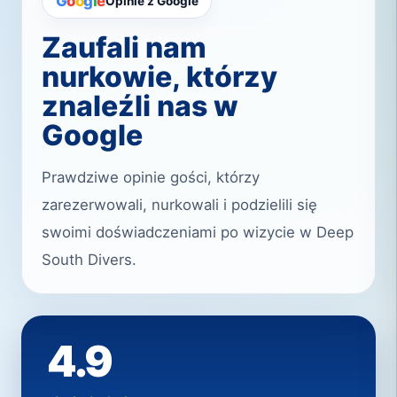
G
o
o
g
l
e
Opinie z Google
Zaufali nam
nurkowie, którzy
znaleźli nas w
Google
Prawdziwe opinie gości, którzy
zarezerwowali, nurkowali i podzielili się
swoimi doświadczeniami po wizycie w Deep
South Divers.
4.9