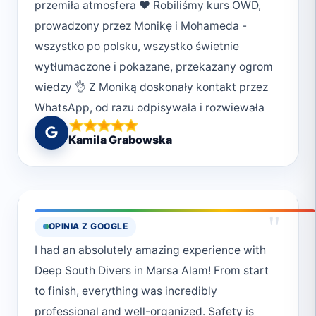
przemiła atmosfera ❤️ Robiliśmy kurs OWD,
prowadzony przez Monikę i Mohameda -
wszystko po polsku, wszystko świetnie
wytłumaczone i pokazane, przekazany ogrom
wiedzy 👌 Z Moniką doskonały kontakt przez
WhatsApp, od razu odpisywała i rozwiewała
wszystkie wątpliwości. Zresztą - ogólnie
Kamila Grabowska
Monia jest przecudowna, zaraża entuzjazmem
i od razu widać, że ma naprawdę ogromną
wiedzę, którą z pasją przekazuje. Polecajki z
całego serca! ❤️
"
OPINIA Z GOOGLE
I had an absolutely amazing experience with
Deep South Divers in Marsa Alam! From start
to finish, everything was incredibly
professional and well-organized. Safety is