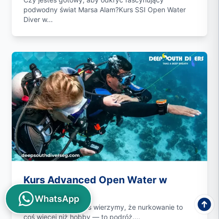
podwodny świat Marsa Alam?Kurs SSI Open Water
Diver w...
Kurs Advanced Open Water w
Marsa Alam
WhatsApp
W Deep South Divers wierzymy, że nurkowanie to
coś więcej niż hobby — to podróż....