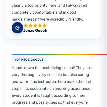
clearly a top priority here, and I always felt
completely comfortable and in good
hands.The staff were incredibly friendly,
welcoming, and knowledgeable — they truly
Jonas Gosch
made the whole experience unforgettable. I
completed my Open Water Diver certification
in just three days, and it was a perfect mix of
learning and fun. After that, I enjoyed several
"
OPINIA Z GOOGLE
fun dives that were simply breathtaking.The
Hands down the best diving school! They are
reefs in Marsa Alam are stunning, with an
very thorough, very sensible but also caring
incredible variety of marine life. Every dive
and warm, the instructors here make the first
felt like a new adventure. This was without a
steps into scuba into an amazing experience.
doubt one of the highlights of my trip to
Every student is taught according to their
Egypt.Thank you, Deep South Divers, for an
progress and possibilities so that everyone
unforgettable diving experience! I can’t wait