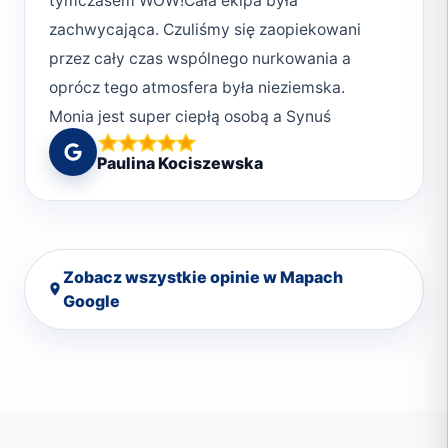
tymczasem WOW!Cała ekipa była
zachwycająca. Czuliśmy się zaopiekowani
przez cały czas wspólnego nurkowania a
oprócz tego atmosfera była nieziemska.
Monia jest super ciepłą osobą a Synuś
wprowadził nas w ten cudowny świat i
Paulina Kociszewska
wyjaśnił wszystko krok po kroku. Kolejnego
dnia, gdy nurkowaliśmy z chłopakami czułam
się jak rybka w wodzie i wszystkie
zmartwienia odeszły. Ekipa wie co robi, sprzęt
Zobacz wszystkie opinie w Mapach
sprawdzany jest kilkukrotnie. Żadnych obaw
Google
tylko keep calm 👌👌👌Naprawdę bardzo
polecam! Już nie mogę się doczekać
kolejnego spotkania