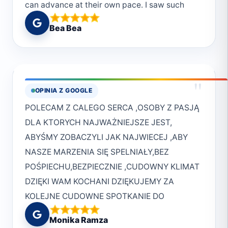
can advance at their own pace. I saw such
to come back.
beautiful things and had such moving
Bea Bea
moments marvelling at the underwater world.
From a complete beginner, I now know what
to do in every basic situation that I'll find
myself in! Muhammed and Monika are patient,
"
OPINIA Z GOOGLE
kind and extremely professional teachers and
POLECAM Z CALEGO SERCA ,OSOBY Z PASJĄ
if you want to get OWD certified - go to Marsa
DLA KTORYCH NAJWAŻNIEJSZE JEST,
Alam and ask for them, it's gonna be great 😁
ABYŚMY ZOBACZYLI JAK NAJWIECEJ ,ABY
Regards - I'll be back for more dives!
NASZE MARZENIA SIĘ SPELNIAŁY,BEZ
POŚPIECHU,BEZPIECZNIE ,CUDOWNY KLIMAT
DZIĘKI WAM KOCHANI DZIĘKUJEMY ZA
KOLEJNE CUDOWNE SPOTKANIE DO
ZOBQCZENIA W MARSA
Monika Ramza