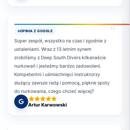
"
OPINIA Z GOOGLE
Super zespół, wszystko na czas i zgodnie z
ustaleniami. Wraz z 13 letnim synem
zrobiliśmy z Deep South Divers kilkanaście
nurkowań i jesteśmy bardzo zadowoleni.
Kompetentni i uśmiechnięci instruktorzy
służący zawsze radą i pomocą, piękne spoty
do nurkowania, czego chcieć więcej?
Pozdrowienie dla Moniki, Cheetosa i Synka :)
Artur Karwowski
Polecamy wszystkim i na pewno tu jeszcze nie
raz wrócimy :)