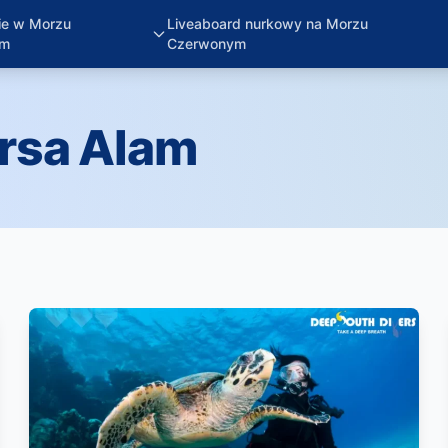
ie w Morzu
Liveaboard nurkowy na Morzu
ym
Czerwonym
rsa Alam