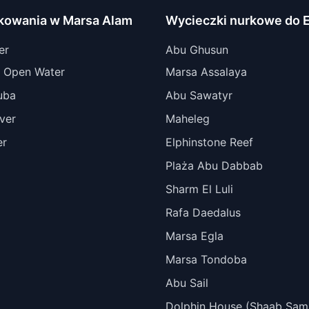
rkowania w Marsa Alam
Wycieczki nurkowe do E
er
Abu Ghusun
 Open Water
Marsa Assalaya
uba
Abu Sawatyr
ver
Maheleg
er
Elphinstone Reef
Plaża Abu Dabbab
Sharm El Luli
Rafa Daedalus
Marsa Egla
Marsa Tondoba
Abu Sail
Dolphin House (Shaab Sam