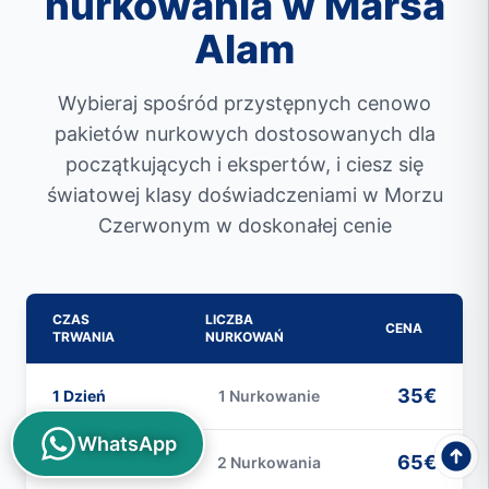
nurkowania w Marsa
Alam
Wybieraj spośród przystępnych cenowo
pakietów nurkowych dostosowanych dla
początkujących i ekspertów, i ciesz się
światowej klasy doświadczeniami w Morzu
Czerwonym w doskonałej cenie
CZAS
LICZBA
CENA
TRWANIA
NURKOWAŃ
35€
1 Dzień
1 Nurkowanie
WhatsApp
65€
1 Dzień
2 Nurkowania