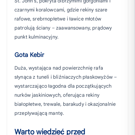
St. John's, pokryta olbrzymimi gorgoniami i
czarnymi koralowcami, gdzie rekiny szare
rafowe, srebrnopłetwe i ławice młotów
patrolują ściany – zaawansowany, prądowy
punkt kulminacyjny.
Gota Kebir
Duża, wystająca nad powierzchnię rafa
słynąca z tuneli i bliźniaczych płaskowyżów –
wystarczająco łagodna dla początkujących
nurków jaskiniowych, oferująca rekiny
białopłetwe, trewale, barakudy i okazjonalnie
przepływającą mantę.
Warto wiedzieć przed