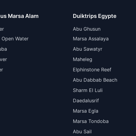
sus Marsa Alam
Duiktrips Egypte
er
Abu Ghusun
 Open Water
Marsa Assalaya
uba
Abu Sawatyr
ver
Maheleg
er
Elphinstone Reef
Abu Dabbab Beach
Sharm El Luli
Daedalusrif
Marsa Egla
Marsa Tondoba
Abu Sail