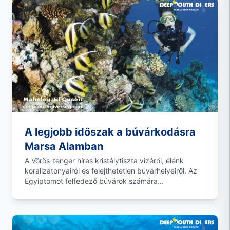
A legjobb időszak a búvárkodásra
Marsa Alamban
A Vörös-tenger híres kristálytiszta vizéről, élénk
korallzátonyairól és felejthetetlen búvárhelyeiről. Az
Egyiptomot felfedező búvárok számára...