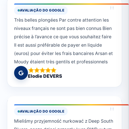
nurkowania, co sprawi, że czujesz się jak w
"
AVALIAÇÃO DO GOOGLE
rodzinie. 4. Różnorodność miejsc nurkowych.
Très belles plongées Par contre attention les
Marsa Alam to raj dla nurków. W okolicy
niveaux français ne sont pas bien connus Bien
znajdują się piękne rafy koralowe, w które
précise à l’avance ce que vous souhaitez faire
zabiorą instruktorzyJeśli szukasz
Il est aussi préférable de payer en liquide
niezapomnianych wrażeń pod wodą, tylko z
(euros) pour éviter les frais bancaires Arsan et
Deep South Divers 🌊🐠🤿
Moudy étaient très gentils et professionnels
Elodie DEVERS
"
AVALIAÇÃO DO GOOGLE
Mieliśmy przyjemność nurkować z Deep South