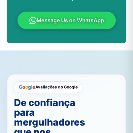
Message Us on WhatsApp
G
o
o
g
l
e
Avaliações do Google
De confiança
para
mergulhadores
que nos