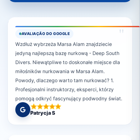
"
AVALIAÇÃO DO GOOGLE
Wzdłuż wybrzeża Marsa Alam znajdziecie
jedyną najlepszą bazę nurkową - Deep South
Divers. Niewątpliwe to doskonałe miejsce dla
miłośników nurkowania w Marsa Alam.
Powody, dlaczego warto tam nurkować? 1.
Profesjonalni instruktorzy, eksperci, którzy
pomogą odkryć fascynujący podwodny świat.
2. Bezpieczeństwo., czyli poczucie komfortu
Patrycja S
pod wodą. 3. Przyjazna, rodzinna atmosfera.
Ludzie w Deep South Divers są serdeczni i
pomocni. Spotkasz tam pasjonatów