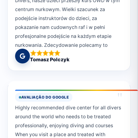
Divers, nasze dzieci przeszły kurs OWD w tym
centrum nurkowym. Wielki szacunek za
podejście instruktorów do dzieci, za
pokazanie nam cudownych raf i w pełni
profesjonalne podejście na każdym etapie
nurkowania. Zdecydowanie polecamy to
centrum zarówno w zakresie podnoszenia
Tomasz Polczyk
kompetencji jak i nurkowania dla
przyjemności!
"
AVALIAÇÃO DO GOOGLE
Highly recommended dive center for all divers
around the world who needs to be treated
professionally, enjoying diving and courses
When you visit a place and treated with