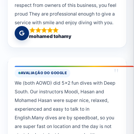
respect from owners of this business, you feel
proud They are professional enough to give a
service with smile and enjoy diving with you.
Good and decent comment in diving is very
mohamed tohamy
important for all divers to improve their skills
and develop their performance, all what you
will ask, you will get an answer All staff are
fluent in English and other languages
"
AVALIAÇÃO DO GOOGLE
Equipments are shining from cleanliness and
We (both AOWD) did 5x2 fun dives with Deep
always ready Security of your belongings all
South. Our instructors Moodi, Hasan and
the time while you are in water Thanks for
Mohamed Hasan were super nice, relaxed,
Mohamed Moustafa, Hassan Abou el enien
experienced and easy to talk to in
and Mohamed Hassan don’t want to forget
English.Many dives are by speedboat, so you
anyone but they are all amazing team Well
are super fast on location and the day is not
done and for more to come inshallah Some