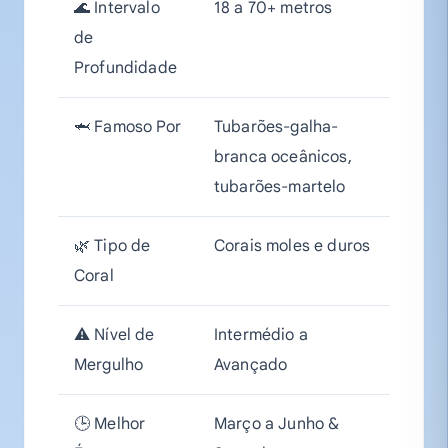
🌊 Intervalo
18 a 70+ metros
de
Profundidade
🦈 Famoso Por
Tubarões-galha-
branca oceânicos,
tubarões-martelo
🌿 Tipo de
Corais moles e duros
Coral
⚠️ Nível de
Intermédio a
Mergulho
Avançado
🕒 Melhor
Março a Junho &