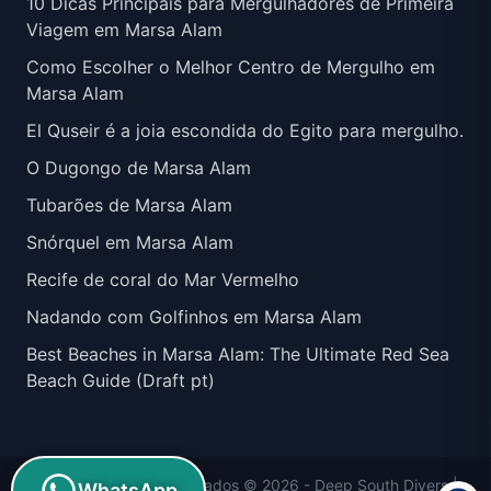
10 Dicas Principais para Mergulhadores de Primeira
Viagem em Marsa Alam
Como Escolher o Melhor Centro de Mergulho em
Marsa Alam
El Quseir é a joia escondida do Egito para mergulho.
O Dugongo de Marsa Alam
Tubarões de Marsa Alam
Snórquel em Marsa Alam
Recife de coral do Mar Vermelho
Nadando com Golfinhos em Marsa Alam
Best Beaches in Marsa Alam: The Ultimate Red Sea
Beach Guide (Draft pt)
Todos os direitos reservados © 2026 -
Deep South Divers
|
WhatsApp