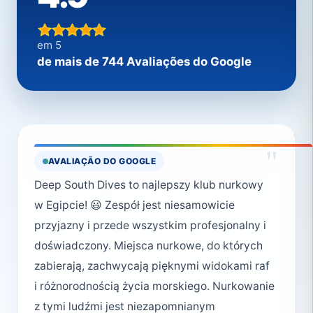
em 5
de mais de 744 Avaliações do Google
"
AVALIAÇÃO DO GOOGLE
Deep South Dives to najlepszy klub nurkowy
w Egipcie! 😃 Zespół jest niesamowicie
przyjazny i przede wszystkim profesjonalny i
doświadczony. Miejsca nurkowe, do których
zabierają, zachwycają pięknymi widokami raf
i różnorodnością życia morskiego. Nurkowanie
z tymi ludźmi jest niezapomnianym