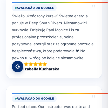
"
AVALIAÇÃO DO GOOGLE
Świeżo ukończony kurs ✅ Świetna energia
panuje w Deep South Divers. Niesamowici
nurkowie. Dziękuję Pani Monice Lis za
profesjonalne przeszkolenie, pełne
pozytywnej energii oraz za ogromne poczucie
bezpieczeństwa, które podarowała ❤️ Na
pewno tu wrócę po kolejne niesamowite
wspomnienia 😎
Izabella Kucharska
"
AVALIAÇÃO DO GOOGLE
Perfect place. Our instructor was polite and