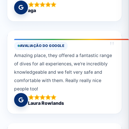
przeżyciem, które polecam każdemu
aga
wybierającemu się do Marsa Alam. Do
zobaczenia 😄
"
AVALIAÇÃO DO GOOGLE
Amazing place, they offered a fantastic range
of dives for all experiences, we're incredibly
knowledgeable and we felt very safe and
comfortable with them. Really really nice
people too!
Laura Rowlands