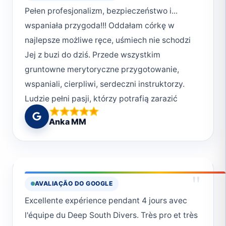
Pełen profesjonalizm, bezpieczeństwo i...
wspaniała przygoda!!! Oddałam córkę w
najlepsze możliwe ręce, uśmiech nie schodzi
Jej z buzi do dziś. Przede wszystkim
gruntowne merytoryczne przygotowanie,
wspaniali, cierpliwi, serdeczni instruktorzy.
Ludzie pełni pasji, którzy potrafią zarazić
swoją miłością do podwodnego świata.
Anka MM
Najlepsze miejsce do rozpoczęcia swojej
przygody z nurkowaniem! Deep South
Divers!!!! Polecam z całego serca ❤️ wracamy
w przyszłym roku!!! Moniko 😘 Buziaki od Uli,
"
AVALIAÇÃO DO GOOGLE
Ani, Iwonki, Rysia 😘 Dziękujemy!!!
Excellente expérience pendant 4 jours avec
l'équipe du Deep South Divers. Très pro et très