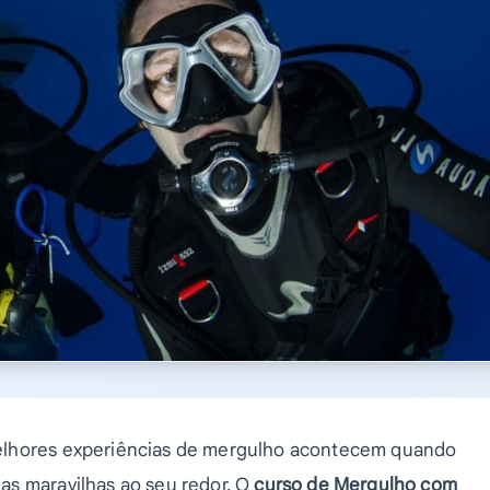
elhores experiências de mergulho acontecem quando
as maravilhas ao seu redor. O
curso de Mergulho com