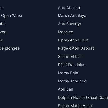
er
Abu Ghusun
 Open Water
Marsa Assalaya
uba
Abu Sawatyr
ver
Maheleg
er
Elphinstone Reef
de plongée
Plage d’Abu Dabbab
Sharm El Luli
Récif Daedalus
Marsa Egla
Marsa Tondoba
Abu Sail
Dolphin House (Shaab Sam
Shaab Marsa Alam