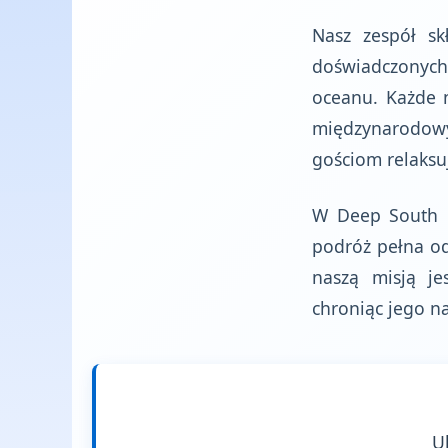
Nasz zespół sk
doświadczonych 
oceanu. Każde 
międzynarodow
gościom relaksu
W Deep South D
podróż pełna od
naszą misją j
chroniąc jego n
U