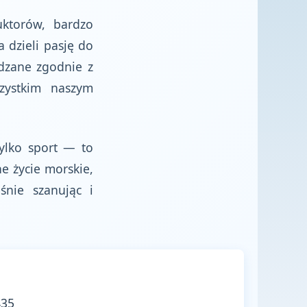
uktorów, bardzo
 dzieli pasję do
dzane zgodnie z
zystkim naszym
ylko sport — to
e życie morskie,
nie szanując i
435