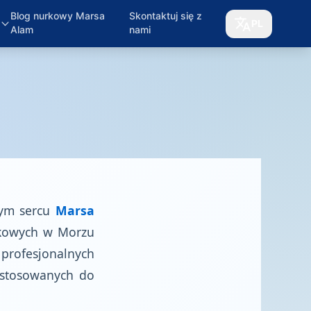
Blog nurkowy Marsa
Skontaktuj się z
PL
Alam
nami
mym sercu
Marsa
rkowych w Morzu
rofesjonalnych
ostosowanych do