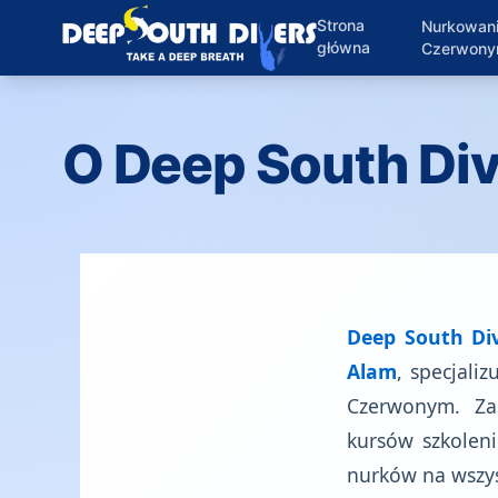
Strona
Nurkowan
główna
Czerwon
O Deep South Di
Deep South Di
Alam
, specjal
Czerwonym. Za
kursów szkolen
nurków na wszy