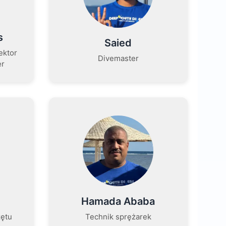
s
Saied
rektor
Divemaster
er
Hamada Ababa
zętu
Technik sprężarek