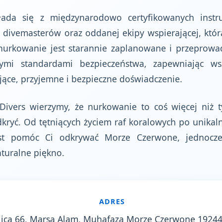
łada się z międzynarodowo certyfikowanych instr
divemasterów oraz oddanej ekipy wspierającej, która
nurkowanie jest starannie zaplanowane i przeprowa
ymi standardami bezpieczeństwa, zapewniając ws
jące, przyjemne i bezpieczne doświadczenie.
ivers wierzymy, że nurkowanie to coś więcej niż t
kryć. Od tętniących życiem raf koralowych po unikaln
est pomóc Ci odkrywać Morze Czerwone, jednocześ
aturalne piękno.
ADRES
lica 66, Marsa Alam, Muhafaza Morze Czerwone 1924