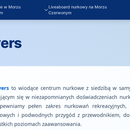
ie w Morzu
Liveaboard nurkowy na Morzu
ym
Czerwonym
vers
vers
to wiodące centrum nurkowe z siedzibą w sa
izującym się w niezapomnianych doświadczeniach nu
pewniamy pełen zakres nurkowań rekreacyjnych, p
iowych i podwodnych przygód z przewodnikiem, d
stkich poziomach zaawansowania.