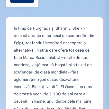
În timp ce Hurghada și Sharm El Sheikh
domină atenția în turismul de scufundări din
Egipt, scafandrii iscoditori descoperă o
alternativă liniștită care oferă tot ceea ce
face Marea Roșie celebră—recife de corali
neatinse, viață marină bogată și site-uri de
scufundări de clasă mondială—fără
aglomerație, zgomot sau dezvoltare
excesivă. Bine ați venit în El Quseir, un oraș
de coastă vechi de 5.000 de ani care a
devenit, în liniște, unul dintre cele mai bine
păstrate secrete de scufundări din Egipt.