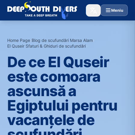
Meniu
Home Page
›
Blog de scufundări Marsa Alam
›
El Quseir Sfaturi & Ghiduri de scufundări
›
De ce El Quseir
este comoara
ascunsă a
Egiptului pentru
vacanțele de
scufundări