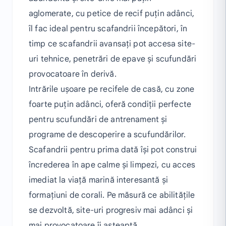
aglomerate, cu petice de recif puțin adânci,
îl fac ideal pentru scafandrii începători, în
timp ce scafandrii avansați pot accesa site-
uri tehnice, penetrări de epave și scufundări
provocatoare în derivă.
Intrările ușoare pe recifele de casă, cu zone
foarte puțin adânci, oferă condiții perfecte
pentru scufundări de antrenament și
programe de descoperire a scufundărilor.
Scafandrii pentru prima dată își pot construi
încrederea în ape calme și limpezi, cu acces
imediat la viață marină interesantă și
formațiuni de corali. Pe măsură ce abilitățile
se dezvoltă, site-uri progresiv mai adânci și
mai provocatoare îi așteaptă.