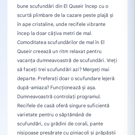
bune scufundări din El Quseir încep cu o
scurtă plimbare de la cazare peste plajă și
în ape cristaline, unde recifele vibrante
încep la doar câțiva metri de mal.
Comoditatea scufundărilor de mal în El
Quseir creează un ritm relaxat pentru
vacanța dumneavoastră de scufundări. Vreți
să faceți trei scufundări azi? Mergeți mai
departe. Preferați doar o scufundare lejeră
după-amiaza? Funcționează și așa.
Dumneavoastră controlați programul.
Recifele de casă oferă singure suficientă
varietate pentru o săptămână de
scufundări, cu grădini de corali, pante
nisipoase presărate cu piniacoli și prăpăstii