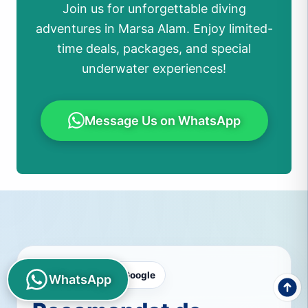
Join us for unforgettable diving
adventures in Marsa Alam. Enjoy limited-
time deals, packages, and special
underwater experiences!
Message Us on WhatsApp
G
o
o
g
l
e
Recenzii Google
WhatsApp