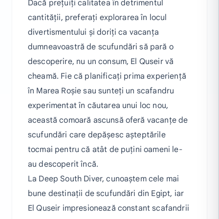
Dacă prețuiți calitatea în detrimentul
cantității, preferați explorarea în locul
divertismentului și doriți ca vacanța
dumneavoastră de scufundări să pară o
descoperire, nu un consum, El Quseir vă
cheamă. Fie că planificați prima experiență
în Marea Roșie sau sunteți un scafandru
experimentat în căutarea unui loc nou,
această comoară ascunsă oferă vacanțe de
scufundări care depășesc așteptările
tocmai pentru că atât de puțini oameni le-
au descoperit încă.
La Deep South Diver, cunoaștem cele mai
bune destinații de scufundări din Egipt, iar
El Quseir impresionează constant scafandrii