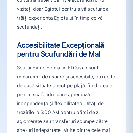
culturală autentică între scufundări. Nu
vizitați doar Egiptul pentru a vă scufunda—
trăiți experiența Egiptului în timp ce vă
scufundați.
Accesibilitate Excepțională
pentru Scufundări de Mal
Scufundările de mal în El Quseir sunt
remarcabil de ușoare și accesibile, cu recife
de casă situate direct pe plajă, fiind ideale
pentru scafandrii care apreciază
independența și flexibilitatea. Uitați de
trezirile la 5:00 AM pentru bărci de zi
aglomerate sau transferuri scumpe către
site-uri îndepărtate. Multe dintre cele mai