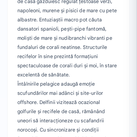
de casă găzduiesc regulat țestoase verzi,
napoleoni, murene și pisici de mare cu pete
albastre. Entuziaștii macro pot căuta
dansatori spanioli, pești-pipe fantomă,
moliști de mare și nudibranchi vibranti pe
fundaluri de corali neatinse. Structurile
recifelor în sine prezintă formațiuni
spectaculoase de corali duri și moi, în stare
excelentă de sănătate.
Întâlnirile pelagice adaugă emoție
scufundărilor mai adânci și site-urilor
offshore. Delfinii vizitează ocazional
golfurile și recifele de casă, rămânând
uneori să interacționeze cu scafandrii
norocoși. Cu sincronizare și condiții