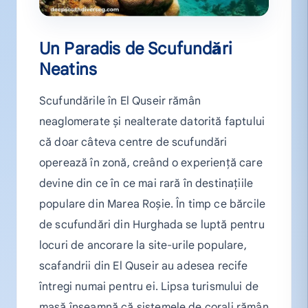
Un Paradis de Scufundări
Neatins
Scufundările în El Quseir rămân
neaglomerate și nealterate datorită faptului
că doar câteva centre de scufundări
operează în zonă, creând o experiență care
devine din ce în ce mai rară în destinațiile
populare din Marea Roșie. În timp ce bărcile
de scufundări din Hurghada se luptă pentru
locuri de ancorare la site-urile populare,
scafandrii din El Quseir au adesea recife
întregi numai pentru ei. Lipsa turismului de
masă înseamnă că sistemele de corali rămân