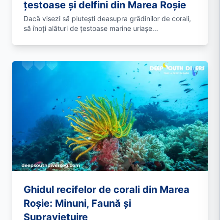
țestoase și delfini din Marea Roșie
Dacă visezi să plutești deasupra grădinilor de corali,
să înoți alături de țestoase marine uriașe...
Ghidul recifelor de corali din Marea
Roșie: Minuni, Faună și
Supraviețuire