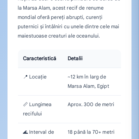
la Marsa Alam, acest recif de renume
mondial oferă pereți abrupti, curenți
puternici și întâlniri cu unele dintre cele mai
maiestuoase creaturi ale oceanului.
Caracteristică
Detalii
📍 Locație
~12 km în larg de
Marsa Alam, Egipt
📏 Lungimea
Aprox. 300 de metri
recifului
🌊 Interval de
18 până la 70+ metri