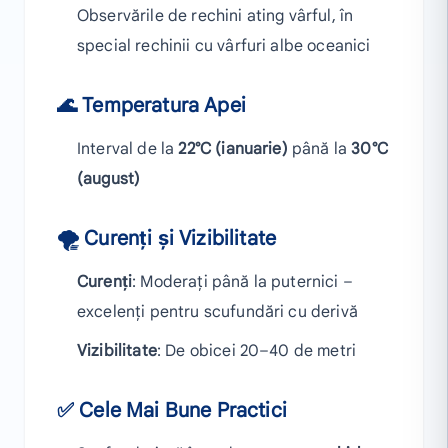
Observările de rechini ating vârful, în
special rechinii cu vârfuri albe oceanici
🌊 Temperatura Apei
Interval de la
22°C (ianuarie)
până la
30°C
(august)
🌪️ Curenți și Vizibilitate
Curenți
: Moderați până la puternici –
excelenți pentru scufundări cu derivă
Vizibilitate
: De obicei 20–40 de metri
✅ Cele Mai Bune Practici