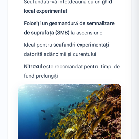
Scufundați-vă întotdeauna cu un
ghid
local experimentat
Folosiți un geamandură de semnalizare
de suprafață (SMB)
la ascensiune
Ideal pentru
scafandri experimentați
datorită adâncimii și curentului
Nitroxul
este recomandat pentru timpi de
fund prelungiți