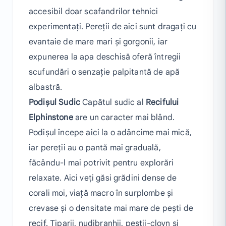
accesibil doar scafandrilor tehnici
experimentați. Pereții de aici sunt dragați cu
evantaie de mare mari și gorgonii, iar
expunerea la apa deschisă oferă întregii
scufundări o senzație palpitantă de apă
albastră.
Podișul Sudic
Capătul sudic al
Recifului
Elphinstone
are un caracter mai blând.
Podișul începe aici la o adâncime mai mică,
iar pereții au o pantă mai graduală,
făcându-l mai potrivit pentru explorări
relaxate. Aici veți găsi grădini dense de
corali moi, viață macro în surplombe și
crevase și o densitate mai mare de pești de
recif. Țiparii, nudibranhii, peștii-clovn și