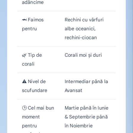
adâncime
🦈 Faimos
Rechini cu vârfuri
pentru
albe oceanici,
rechini-ciocan
🌿 Tip de
Corali moi și duri
corali
⚠️ Nivel de
Intermediar până la
scufundare
Avansat
🕒 Cel mai bun
Martie până în Iunie
moment
& Septembrie până
pentru
în Noiembrie