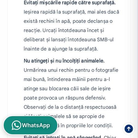
Evitați mișcările rapide către suprafață.
Ieșirea rapidă la suprafață, mai ales dacă
există rechini în apă, poate declanșa o
reacție. Urcați întotdeauna încet și
deliberat și lansați întotdeauna SMB-ul
înainte de a ajunge la suprafață.
Nu atingeți și nu încolțiți animalele.
Urmărirea unui rechin pentru o fotografie
mai bună, întinderea mâinii pentru a-l
atinge sau blocarea căii sale de ieșire
poate provoca un răspuns defensiv.
Observați de la o distanță respectuoasă
și lăsați animalele să se apropie de
WhatsApp
dumneavoastră în propriile lor condiții.
Evitați să intrați în apă sângerând.
Chiar