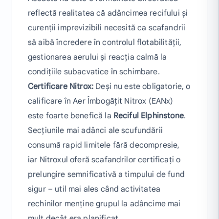
reflectă realitatea că adâncimea recifului și
curenții imprevizibili necesită ca scafandrii
să aibă încredere în controlul flotabilității,
gestionarea aerului și reacția calmă la
condițiile subacvatice în schimbare.
Certificare Nitrox:
Deși nu este obligatorie, o
calificare în Aer Îmbogățit Nitrox (EANx)
este foarte benefică la
Reciful Elphinstone
.
Secțiunile mai adânci ale scufundării
consumă rapid limitele fără decompresie,
iar Nitroxul oferă scafandrilor certificați o
prelungire semnificativă a timpului de fund
sigur – util mai ales când activitatea
rechinilor menține grupul la adâncime mai
mult decât era planificat.