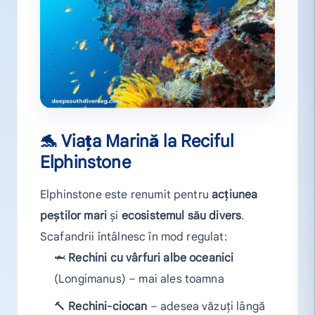
🐬
Viața Marină la Reciful
Elphinstone
Elphinstone este renumit pentru
acțiunea
peștilor mari
și
ecosistemul său divers
.
Scafandrii întâlnesc în mod regulat:
🦈
Rechini cu vârfuri albe oceanici
(Longimanus) – mai ales toamna
🔨
Rechini-ciocan
– adesea văzuți lângă