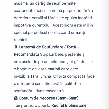
maximă, un cârlig de recif permite
scafandrilor să se mențină pe poziție fără a
deteriora coralii și fără a se epuiza înotând
împotriva curentului. Acest lucru este util în
special pe podișul nordic când urmăriți
rechinii.
🧲 Lanternă de Scufundare / Torță —
Recomandată
Surplombele, peșterile și
crevasele de pe ambele podișuri găzduiesc
o bogăție de viață marină care este
invizibilă fără lumină. O torță compactă face
o diferență semnificativă în calitatea
scufundării dumneavoastră.
🦺 Costum de Neopren (3mm–5mm)
Temperatura apei la
Reciful Elphinstone