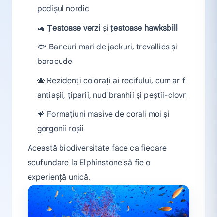
podișul nordic
🐢
Țestoase verzi
și
țestoase hawksbill
🐟 Bancuri mari de jackuri, trevallies și
baracude
🐙 Rezidenți colorați ai recifului, cum ar fi
antiașii, țiparii, nudibranhii și peștii-clovn
🪸 Formațiuni masive de corali moi și
gorgonii roșii
Această biodiversitate face ca fiecare
scufundare la Elphinstone să fie o
experiență unică.