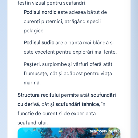
festin vizual pentru scafandri.
Podisul nordic
este adesea bătut de
curenți puternici, atrăgând specii
pelagice.
Podisul sudic
are o pantă mai blândă și
este excelent pentru explorări mai lente.
Peșteri, surplombe și vârfuri oferă atât
frumusețe, cât și adăpost pentru viața
marină.
Structura recifului
permite atât
scufundări
cu derivă
, cât și
scufundări tehnice
, în
funcție de curent și de experiența
scafandrului.