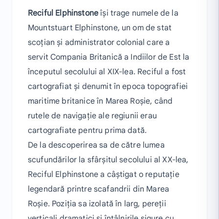
Reciful Elphinstone
își trage numele de la
Mountstuart Elphinstone, un om de stat
scoțian și administrator colonial care a
servit Compania Britanică a Indiilor de Est la
începutul secolului al XIX-lea. Reciful a fost
cartografiat și denumit în epoca topografiei
maritime britanice în Marea Roșie, când
rutele de navigație ale regiunii erau
cartografiate pentru prima dată.
De la descoperirea sa de către lumea
scufundărilor la sfârșitul secolului al XX-lea,
Reciful Elphinstone a câștigat o reputație
legendară printre scafandrii din Marea
Roșie. Poziția sa izolată în larg, pereții
verticali dramatici și întâlnirile sigure cu