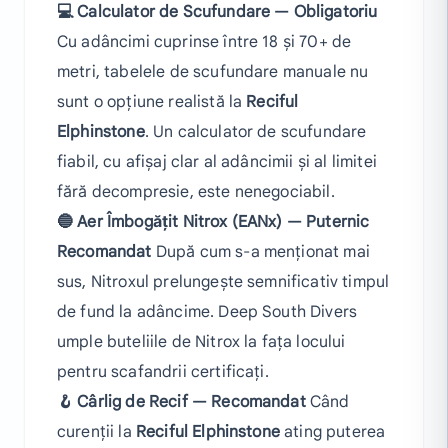
💻 Calculator de Scufundare — Obligatoriu
Cu adâncimi cuprinse între 18 și 70+ de
metri, tabelele de scufundare manuale nu
sunt o opțiune realistă la
Reciful
Elphinstone
. Un calculator de scufundare
fiabil, cu afișaj clar al adâncimii și al limitei
fără decompresie, este nenegociabil.
🔵 Aer Îmbogățit Nitrox (EANx) — Puternic
Recomandat
După cum s-a menționat mai
sus, Nitroxul prelungește semnificativ timpul
de fund la adâncime. Deep South Divers
umple buteliile de Nitrox la fața locului
pentru scafandrii certificați.
🪝 Cârlig de Recif — Recomandat
Când
curenții la
Reciful Elphinstone
ating puterea