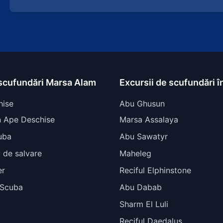
scufundări Marsa Alam
Excursii de scufundări î
hise
Abu Ghusun
n Ape Deschise
Marsa Assalaya
uba
Abu Sawatyr
 de salvare
Maheleg
er
Reciful Elphinstone
 Scuba
Abu Dabab
Sharm El Luli
Reciful Daedalus