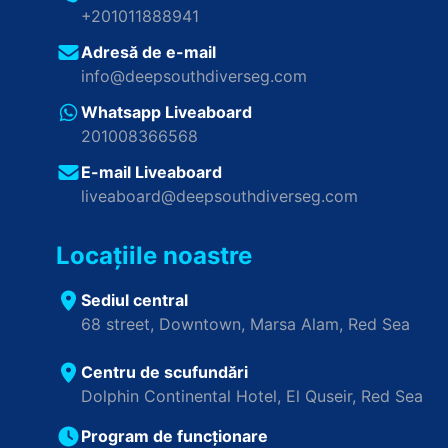
+201011888941
Adresă de e-mail
info@deepsouthdiverseg.com
Whatsapp Liveaboard
201008366568
E-mail Liveaboard
liveaboard@deepsouthdiverseg.com
Locațiile noastre
Sediul central
68 street, Downtown, Marsa Alam, Red Sea
Centru de scufundări
Dolphin Continental Hotel, El Quseir, Red Sea
Program de funcționare