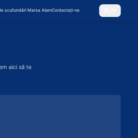
de scufundări Marsa Alam
Contactați-ne
RO
em aici să te